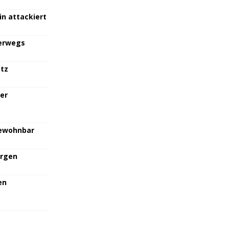
in attackiert
terwegs
atz
her
bewohnbar
orgen
en