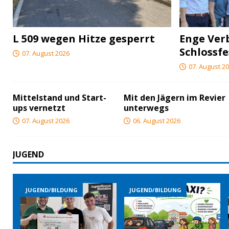
L 509 wegen Hitze gesperrt
Enge Ver
Schlossfe
07. August 2026
07. August 2
Mittelstand und Start-
Mit den Jägern im Revier
ups vernetzt
unterwegs
07. August 2026
06. August 2026
JUGEND
G
JUGEND/BILDUNG
JUGEND/BILDUNG