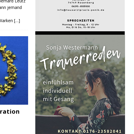
Eberhard Leutz
Kann jemand
 Warken
[…]
ration