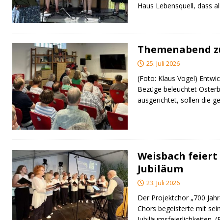
Haus Lebensquell, dass al
Themenabend zu
25. Juli 2026
(Foto: Klaus Vogel) Entwic
Bezüge beleuchtet Osterb
ausgerichtet, sollen di
Weisbach feiert 
Jubiläum
23. Juli 2026
Der Projektchor „700 Jah
Chors begeisterte mit sei
Jubiläumsfeierlichkeiten. 