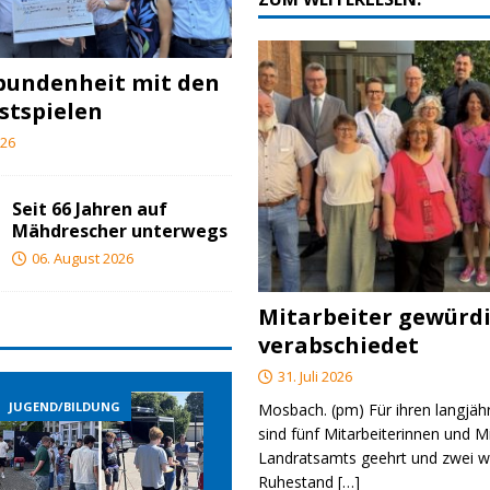
bundenheit mit den
stspielen
026
Seit 66 Jahren auf
Mähdrescher unterwegs
06. August 2026
Mitarbeiter gewürd
verabschiedet
31. Juli 2026
JUGEND/BILDUNG
JUGEND/BILDUNG
Mosbach. (pm) Für ihren langjäh
sind fünf Mitarbeiterinnen und M
Landratsamts geehrt und zwei we
Ruhestand
[…]