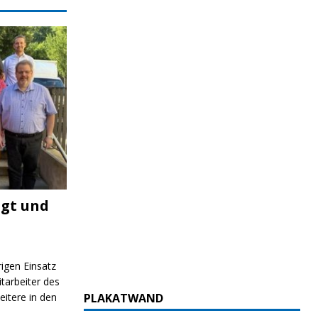
igt und
rigen Einsatz
itarbeiter des
itere in den
PLAKATWAND