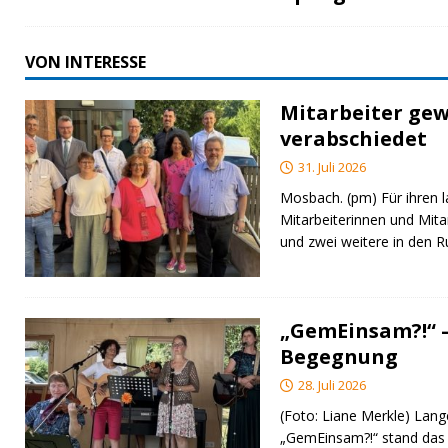
VON INTERESSE
Mitarbeiter gew
verabschiedet
31. Juli 2026
Mosbach. (pm) Für ihren l
Mitarbeiterinnen und Mita
und zwei weitere in den 
„GemEinsam?!“ –
Begegnung
28. Juli 2026
(Foto: Liane Merkle) Lan
„GemEinsam?!“ stand das