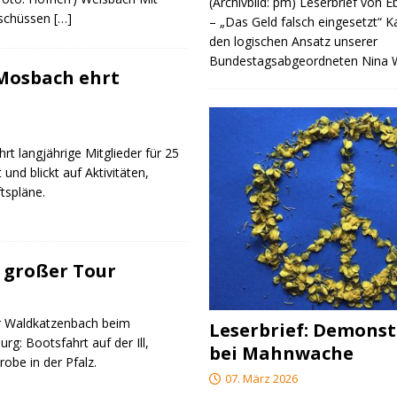
(Archivbild: pm) Leserbrief von 
rschüssen
[…]
– „Das Geld falsch eingesetzt“ 
den logischen Ansatz unserer
Bundestagsabgeordneten Nina
 Mosbach ehrt
rt langjährige Mitglieder für 25
 und blickt auf Aktivitäten,
tspläne.
 großer Tour
r Waldkatzenbach beim
Leserbrief: Demonst
g: Bootsfahrt auf der Ill,
bei Mahnwache
obe in der Pfalz.
07. März 2026