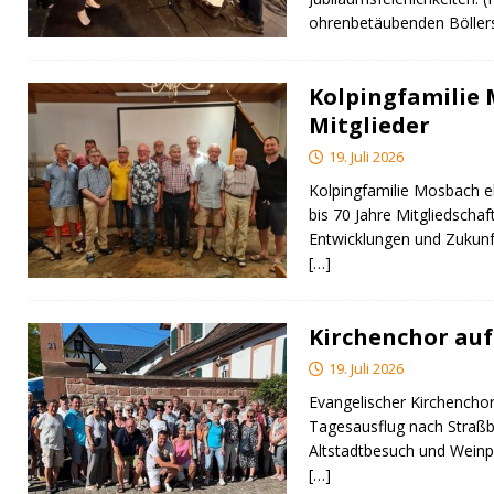
ohrenbetäubenden Bölle
Kolpingfamilie
Mitglieder
19. Juli 2026
Kolpingfamilie Mosbach eh
bis 70 Jahre Mitgliedschaft
Entwicklungen und Zukunf
[…]
Kirchenchor auf
19. Juli 2026
Evangelischer Kirchencho
Tagesausflug nach Straßbur
Altstadtbesuch und Weinpr
[…]