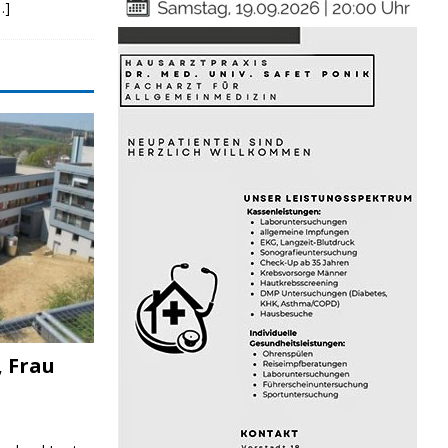
…]
, Frau