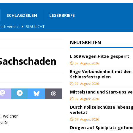
SCHLAGZEILEN
LESERBRIEFE
BLAULICHT
ackiert
BLAULICHT
NEUIGKEITEN
gs
JUGEND/BILDUNG
L 509 wegen Hitze gesperrt
BLAULICHT
 Sachschaden
07. August 2026
nterwegs
TOP
Enge Verbundenheit mit den
Schlossfestspielen
hnbar
BLAULICHT
07. August 2026
STIGES
Mittelstand und Start-ups v
ssfestspielen
KULTUR
07. August 2026
Durch Polizeischüsse lebensg
TOP
verletzt
, welcher
lich verletzt
BLAULICHT
07. August 2026
traße
Drogen auf Spielplatz gefun