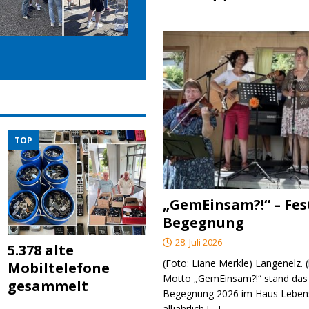
TOP
„GemEinsam?!“ – Fes
Begegnung
28. Juli 2026
5.378 alte
(Foto: Liane Merkle) Langenelz.
Mobiltelefone
Motto „GemEinsam?!“ stand das 
gesammelt
Begegnung 2026 im Haus Lebens
alljährlich
[…]