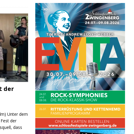
t der
 (lm) Unter dem
Fest der
quell, dass