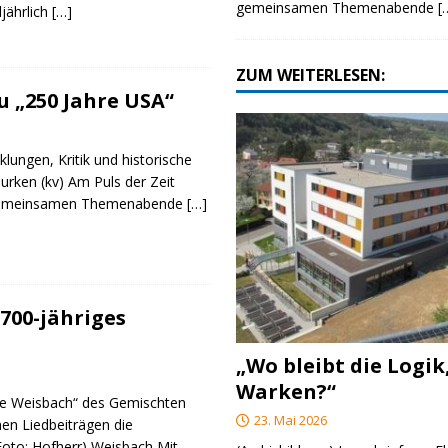
gemeinsamen Themenabende
[
ljährlich
[…]
ZUM WEITERLESEN:
 „250 Jahre USA“
klungen, Kritik und historische
urken (kv) Am Puls der Zeit
e gemeinsamen Themenabende
[…]
700-jähriges
„Wo bleibt die Logik
Warken?“
re Weisbach“ des Gemischten
23. Mai 2026
nen Liedbeiträgen die
(Foto: Hofherr) Weisbach Mit