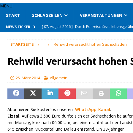
MENU
START
SCHLAGZEILEN
VERANSTALTUNGEN
[ 07. August 2026 ]
Drogen auf Spielplatz gefunden
NEWS TICKER
[ 07. August 2026 ]
Nach tödlichem Unfall Fahrerin att
STARTSEITE
Rehwild verursacht hohen Sachschaden
[ 06. August 2026 ]
Mit den Jägern im Revier unterwe
[ 06. August 2026 ]
Unfallflucht auf Klinikparkplatz
Rehwild verursacht hohen
[ 06. August 2026 ]
Seit 66 Jahren auf Mähdrescher u
[ 06. August 2026 ]
Wohnhäuser nach Brand unbewo
25. März 2014
Allgemein
[ 07. August 2026 ]
L 509 wegen Hitze gesperrt
SON
[ 07. August 2026 ]
Enge Verbundenheit mit den Schlo
[ 07. August 2026 ]
Mittelstand und Start-ups vernetzt
Abonnieren Sie kostenlos unseren
WhatsApp-Kanal
.
Elztal.
Auf etwa 3.500 Euro dürfte sich der Sachschaden belaufen
[ 07. August 2026 ]
Durch Polizeischüsse lebensgefähr
am Montag, kurz nach 06.00 Uhr, bei einem Unfall auf der Lands
615 zwischen Muckental und Dallau entstand. Ein 38-jähriger