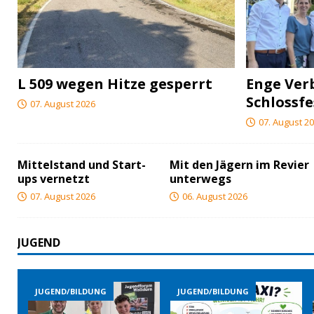
L 509 wegen Hitze gesperrt
Enge Ver
Schlossfe
07. August 2026
07. August 2
Mittelstand und Start-
Mit den Jägern im Revier
ups vernetzt
unterwegs
07. August 2026
06. August 2026
JUGEND
DUNG
JUGEND/BILDUNG
JUGEND/BILDUNG