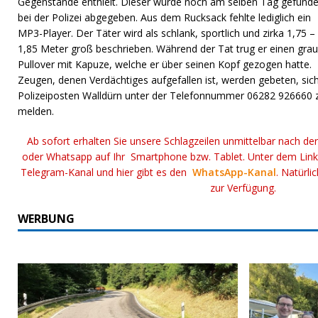
Gegenstände enthielt. Dieser wurde noch am selben Tag gefund
bei der Polizei abgegeben. Aus dem Rucksack fehlte lediglich ein
MP3-Player. Der Täter wird als schlank, sportlich und zirka 1,75 –
1,85 Meter groß beschrieben. Während der Tat trug er einen gra
Pullover mit Kapuze, welche er über seinen Kopf gezogen hatte.
Zeugen, denen Verdächtiges aufgefallen ist, werden gebeten, sic
Polizeiposten Walldürn unter der Telefonnummer 06282 926660 
melden.
Ab sofort erhalten Sie unsere Schlagzeilen unmittelbar nach de
oder Whatsapp auf Ihr Smartphone bzw. Tablet. Unter dem Lin
Telegram-Kanal und hier gibt es den
WhatsApp-Kanal
. Natürli
zur Verfügung.
WERBUNG