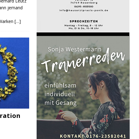
Eberhard Leutz
Kann jemand
 Warken
[…]
ration