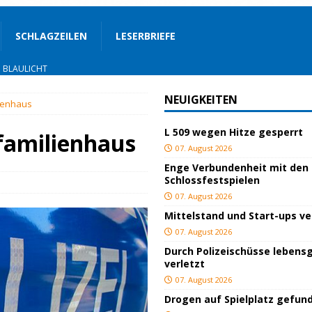
SCHLAGZEILEN
LESERBRIEFE
BLAULICHT
ackiert
BLAULICHT
NEUIGKEITEN
lienhaus
gs
JUGEND/BILDUNG
L 509 wegen Hitze gesperrt
BLAULICHT
familienhaus
07. August 2026
nterwegs
TOP
Enge Verbundenheit mit den
Schlossfestspielen
hnbar
BLAULICHT
07. August 2026
STIGES
Mittelstand und Start-ups v
ssfestspielen
KULTUR
07. August 2026
Durch Polizeischüsse lebensg
TOP
verletzt
lich verletzt
BLAULICHT
07. August 2026
Drogen auf Spielplatz gefun