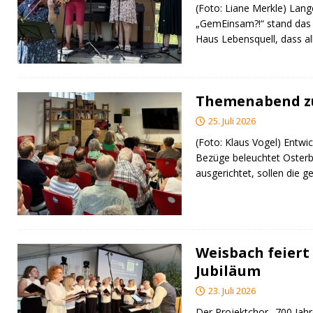
(Foto: Liane Merkle) Lan
„GemEinsam?!“ stand das
Haus Lebensquell, dass al
Themenabend zu
25. Juli 2026
(Foto: Klaus Vogel) Entwic
Bezüge beleuchtet Osterb
ausgerichtet, sollen di
Weisbach feiert 
Jubiläum
23. Juli 2026
Der Projektchor „700 Jah