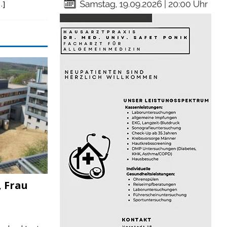
…]
, Frau