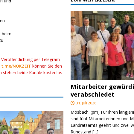
en und
uen
h beim
zu
r Veröffentlichung per Telegram
k
t.me/NOKZEIT
können Sie den
ch stehen beide Kanäle kostenlos
Mitarbeiter gewürd
verabschiedet
31. Juli 2026
Mosbach. (pm) Für ihren langjäh
sind fünf Mitarbeiterinnen und M
Landratsamts geehrt und zwei we
Ruhestand
[…]