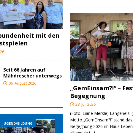
bundenheit mit den
stspielen
026
Seit 66 Jahren auf
Mähdrescher unterwegs
06. August 2026
„GemEinsam?!“ – Fes
Begegnung
28. Juli 2026
(Foto: Liane Merkle) Langenelz.
Motto „GemEinsam?!“ stand das 
JUGEND/BILDUNG
JUGEND/BILDUNG
Begegnung 2026 im Haus Lebens
alljährlich
[…]