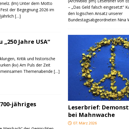
(Archivbild: pm) Leserbrief von 
genelz. (lm) Unter dem Motto
– „Das Geld falsch eingesetzt“ 
 Fest der Begegnung 2026 im
den logischen Ansatz unserer
ljährlich
[…]
Bundestagsabgeordneten Nina
 „250 Jahre USA“
klungen, Kritik und historische
urken (kv) Am Puls der Zeit
e gemeinsamen Themenabende
[…]
700-jähriges
Leserbrief: Demonst
bei Mahnwache
07. März 2026
re Weisbach“ des Gemischten