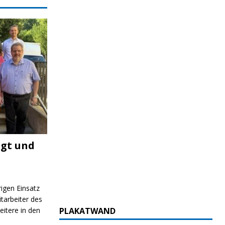
igt und
rigen Einsatz
itarbeiter des
itere in den
PLAKATWAND