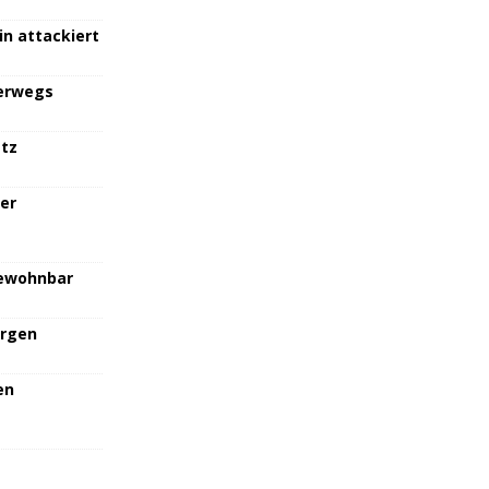
in attackiert
terwegs
atz
her
bewohnbar
orgen
en