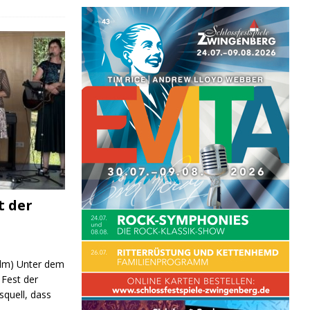
t der
 (lm) Unter dem
Fest der
quell, dass