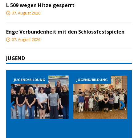
L 509 wegen Hitze gesperrt
07. August 2026
Enge Verbundenheit mit den Schlossfestspielen
07. August 2026
JUGEND
D/BILDUNG
JUGEND/BILDUNG
JUGEND/BILD
Prev
Nex
ious
t