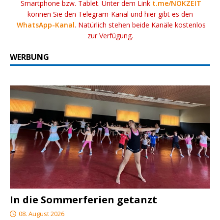
Smartphone bzw. Tablet. Unter dem Link
t.me/NOKZEIT
können Sie den Telegram-Kanal und hier gibt es den
WhatsApp-Kanal
. Natürlich stehen beide Kanäle kostenlos
zur Verfügung.
WERBUNG
In die Sommerferien getanzt
08. August 2026