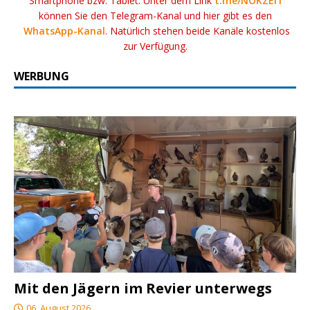
Smartphone bzw. Tablet. Unter dem Link
t.me/NOKZEIT
können Sie den Telegram-Kanal und hier gibt es den
WhatsApp-Kanal
. Natürlich stehen beide Kanäle kostenlos
zur Verfügung.
WERBUNG
Mit den Jägern im Revier unterwegs
06. August 2026