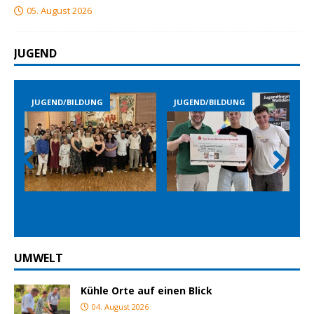
05. August 2026
JUGEND
JUGEND/BILDUNG
JUGEND/BILDUNG
JUGEND
Prev
Nex
ious
t
UMWELT
Kühle Orte auf einen Blick
04. August 2026