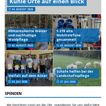
Kühle Orte auf einen Blick
04. AUGUST 2026
Klimaresiliente Wälder
5.378 alte
und nachhaltige
Mobiltelefone
Waldpflege
gesammelt
02. AUGUST 2026
02. AUGUST 2026
Schafe helfen bei der
Vielfalt auf dem Acker
Landschaftspflege
30. JULI 2026
27. JULI 2026
SPENDEN
Wir berichten rund um die Uhr, spendieren Sie uns dafür bitte