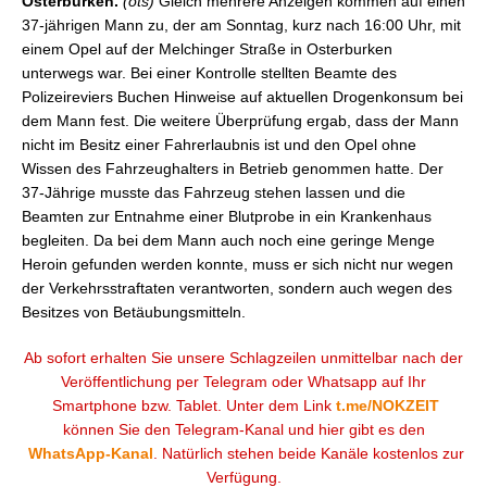
Osterburken.
(ots)
Gleich mehrere Anzeigen kommen auf einen
37-jährigen Mann zu, der am Sonntag, kurz nach 16:00 Uhr, mit
einem Opel auf der Melchinger Straße in Osterburken
unterwegs war. Bei einer Kontrolle stellten Beamte des
Polizeireviers Buchen Hinweise auf aktuellen Drogenkonsum bei
dem Mann fest. Die weitere Überprüfung ergab, dass der Mann
nicht im Besitz einer Fahrerlaubnis ist und den Opel ohne
Wissen des Fahrzeughalters in Betrieb genommen hatte. Der
37-Jährige musste das Fahrzeug stehen lassen und die
Beamten zur Entnahme einer Blutprobe in ein Krankenhaus
begleiten. Da bei dem Mann auch noch eine geringe Menge
Heroin gefunden werden konnte, muss er sich nicht nur wegen
der Verkehrsstraftaten verantworten, sondern auch wegen des
Besitzes von Betäubungsmitteln.
Ab sofort erhalten Sie unsere Schlagzeilen unmittelbar nach der
Veröffentlichung per Telegram oder Whatsapp auf Ihr
Smartphone bzw. Tablet. Unter dem Link
t.me/NOKZEIT
können Sie den Telegram-Kanal und hier gibt es den
WhatsApp-Kanal
. Natürlich stehen beide Kanäle kostenlos zur
Verfügung.