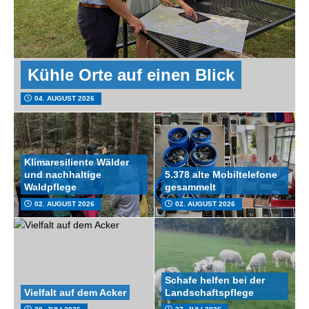
Kühle Orte auf einen Blick
04. AUGUST 2026
Klimaresiliente Wälder
und nachhaltige
5.378 alte Mobiltelefone
Waldpflege
gesammelt
02. AUGUST 2026
02. AUGUST 2026
Schafe helfen bei der
Vielfalt auf dem Acker
Landschaftspflege