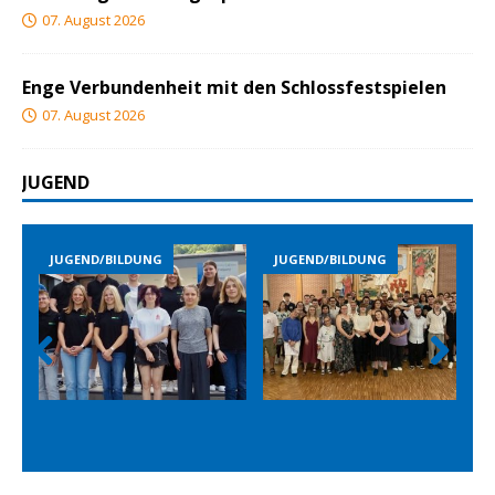
07. August 2026
Enge Verbundenheit mit den Schlossfestspielen
07. August 2026
JUGEND
END/BILDUNG
JUGEND/BILDUNG
JUGEND/B
Prev
Nex
ious
t