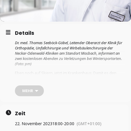
Details
Dr. med. Thomas
Seeböck
-Göbel
,
Leitender Oberarzt der Klinik für
Orthopädie, Unfallchirurgie und Wirbelsäulenchirurgie
der
Neckar-Odenwald-Kliniken am Standort
Mosbach, informiert an
zwei kostenlosen Abenden zu Verletzungen bei Wintersportarten.
(Foto: pm)
Eben noch auf Skiern, jetzt im Krankenhaus: Damit es den
Wintersportlern aus der Region nicht so ergeht, informieren
die Neckar-Odenwald-Kliniken am 22. November am Standort
Buchen und am 29. November am Standort Mosbach, jeweils
MEHR
um 18 Uhr, über akute Verletzungen beim Wintersport, deren
Prävention und mögliche Therapieansätze.
Abonnieren Sie kostenlos unseren
WhatsApp-Kanal
.
Zeit
Auf Schlittschuhen, Skiern oder beim Rodeln – die
Wintersportsaison ist auch immer Verletzungssaison. Selbst
22. November 2023
18:00
-
20:00
(GMT+01:00)
Profisportler sind nicht vor Unfällen beim Wintersport gefeit.