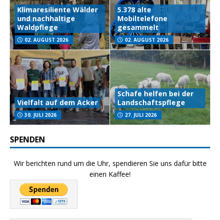
Klimaresiliente Wälder
5.378 alte
und nachhaltige
Mobiltelefone
Waldpflege
gesammelt
02. AUGUST 2026
02. AUGUST 2026
Schafe helfen bei der
Vielfalt auf dem Acker
Landschaftspflege
30. JULI 2026
27. JULI 2026
SPENDEN
Wir berichten rund um die Uhr, spendieren Sie uns dafür bitte
einen Kaffee!