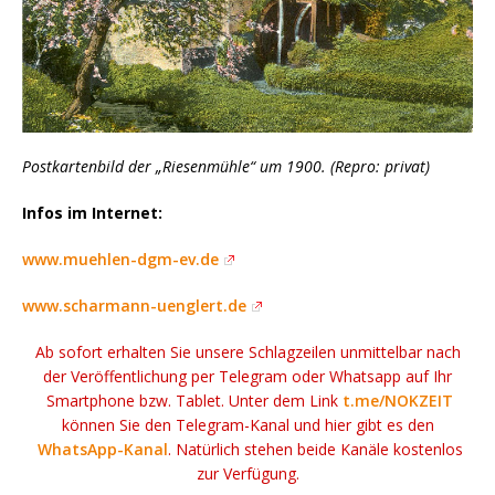
Postkartenbild der „Riesenmühle“ um 1900. (Repro: privat)
Infos im Internet:
www.muehlen-dgm-ev.de
www.scharmann-uenglert.de
Ab sofort erhalten Sie unsere Schlagzeilen unmittelbar nach
der Veröffentlichung per Telegram oder Whatsapp auf Ihr
Smartphone bzw. Tablet. Unter dem Link
t.me/NOKZEIT
können Sie den Telegram-Kanal und hier gibt es den
WhatsApp-Kanal
. Natürlich stehen beide Kanäle kostenlos
zur Verfügung.