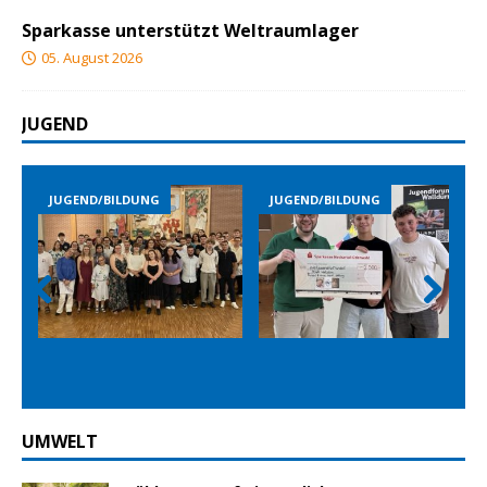
Sparkasse unterstützt Weltraumlager
05. August 2026
JUGEND
JUGEND/BILDUNG
JUGEND/BILDUNG
JUGEND
Prev
Nex
ious
t
UMWELT