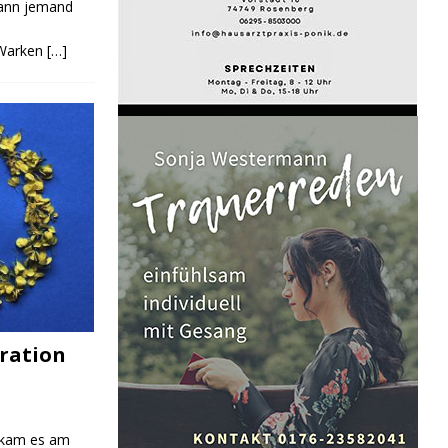
Kann jemand
 Warken
[…]
ration
 kam es am