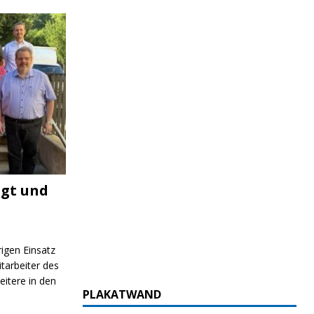
igt und
rigen Einsatz
itarbeiter des
itere in den
PLAKATWAND