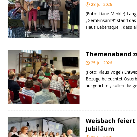
28. Juli 2026
(Foto: Liane Merkle) Lan
„GemEinsam?!“ stand das
Haus Lebensquell, dass al
Themenabend zu
25. Juli 2026
(Foto: Klaus Vogel) Entwic
Bezüge beleuchtet Osterb
ausgerichtet, sollen di
Weisbach feiert 
Jubiläum