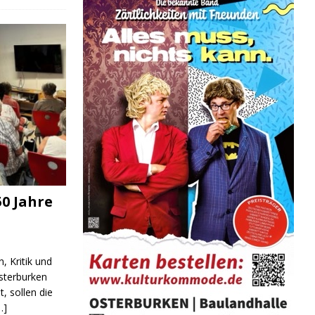
0 Jahre
, Kritik und
sterburken
t, sollen die
…]