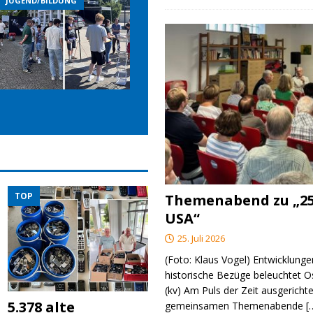
JUGEND/BILDUNG
JUGEND/BILDUNG
TOP
Themenabend zu „25
USA“
25. Juli 2026
(Foto: Klaus Vogel) Entwicklungen
historische Bezüge beleuchtet O
(kv) Am Puls der Zeit ausgerichte
5.378 alte
gemeinsamen Themenabende
[