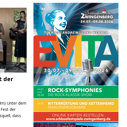
t der
 (lm) Unter dem
Fest der
quell, dass