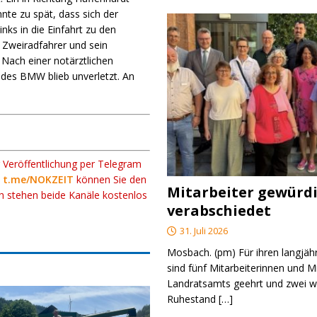
te zu spät, dass sich der
nks in die Einfahrt zu den
 Zweiradfahrer und sein
. Nach einer notärztlichen
 des BMW blieb unverletzt. An
r Veröffentlichung per Telegram
k
t.me/NOKZEIT
können Sie den
Mitarbeiter gewürd
ch stehen beide Kanäle kostenlos
verabschiedet
31. Juli 2026
Mosbach. (pm) Für ihren langjäh
sind fünf Mitarbeiterinnen und M
Landratsamts geehrt und zwei we
Ruhestand
[…]