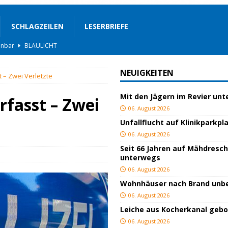
SCHLAGZEILEN
LESERBRIEFE
BLAULICHT
rgerservice
SONSTIGES
NEUIGKEITEN
t – Zwei Verletzte
ger
TOP
Mit den Jägern im Revier un
ngeschlagen
BLAULICHT
rfasst – Zwei
06. August 2026
ICHT
Unfallflucht auf Klinikparkpl
AULICHT
06. August 2026
Seit 66 Jahren auf Mähdresc
gs
JUGEND/BILDUNG
unterwegs
BLAULICHT
06. August 2026
Wohnhäuser nach Brand un
nterwegs
TOP
06. August 2026
hnbar
BLAULICHT
Leiche aus Kocherkanal geb
06. August 2026