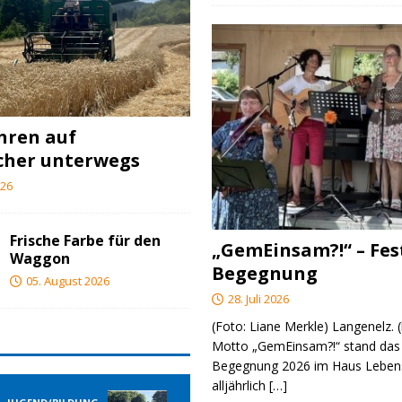
ahren auf
cher unterwegs
026
Frische Farbe für den
„GemEinsam?!“ – Fes
Waggon
Begegnung
05. August 2026
28. Juli 2026
(Foto: Liane Merkle) Langenelz.
Motto „GemEinsam?!“ stand das 
Begegnung 2026 im Haus Lebens
alljährlich
[…]