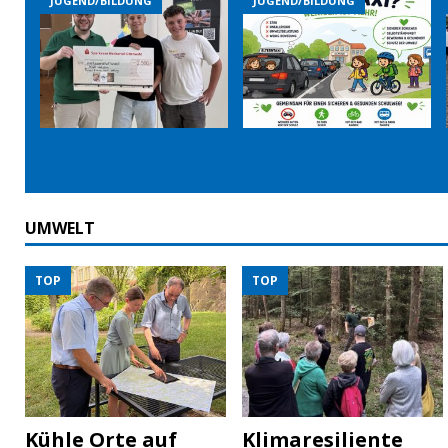
JUGEND/BILDUNG
JUGEND/BILDUNG
UMWELT
TOP
TOP
Kühle Orte auf
Klimaresiliente