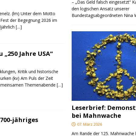
– „Das Geld falsch eingesetzt“ 
den logischen Ansatz unserer
genelz. (lm) Unter dem Motto
Bundestagsabgeordneten Nina
 Fest der Begegnung 2026 im
ljährlich
[…]
 „250 Jahre USA“
klungen, Kritik und historische
urken (kv) Am Puls der Zeit
e gemeinsamen Themenabende
[…]
Leserbrief: Demonst
bei Mahnwache
700-jähriges
07. März 2026
Am Rande der 125. Mahnwache