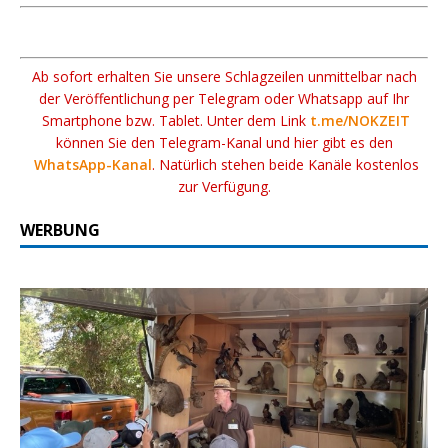
Ab sofort erhalten Sie unsere Schlagzeilen unmittelbar nach
der Veröffentlichung per Telegram oder Whatsapp auf Ihr
Smartphone bzw. Tablet. Unter dem Link
t.me/NOKZEIT
können Sie den Telegram-Kanal und hier gibt es den
WhatsApp-Kanal
. Natürlich stehen beide Kanäle kostenlos
zur Verfügung.
WERBUNG