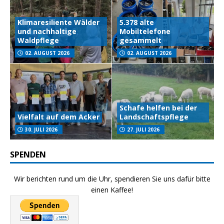
Klimaresiliente Wälder
5.378 alte
und nachhaltige
Mobiltelefone
Waldpflege
gesammelt
02. AUGUST 2026
02. AUGUST 2026
Schafe helfen bei der
Vielfalt auf dem Acker
Landschaftspflege
30. JULI 2026
27. JULI 2026
SPENDEN
Wir berichten rund um die Uhr, spendieren Sie uns dafür bitte
einen Kaffee!