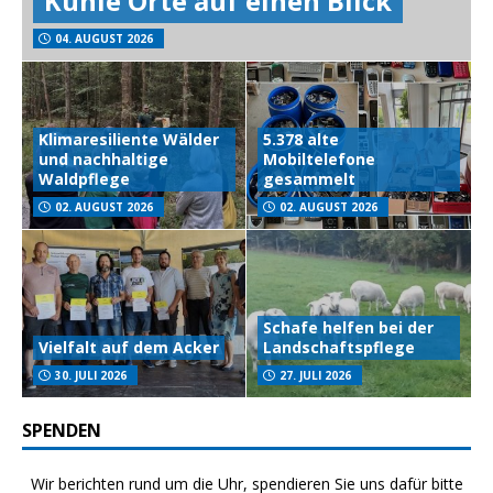
Kühle Orte auf einen Blick
04. AUGUST 2026
Klimaresiliente Wälder
5.378 alte
und nachhaltige
Mobiltelefone
Waldpflege
gesammelt
02. AUGUST 2026
02. AUGUST 2026
Schafe helfen bei der
Vielfalt auf dem Acker
Landschaftspflege
30. JULI 2026
27. JULI 2026
SPENDEN
Wir berichten rund um die Uhr, spendieren Sie uns dafür bitte