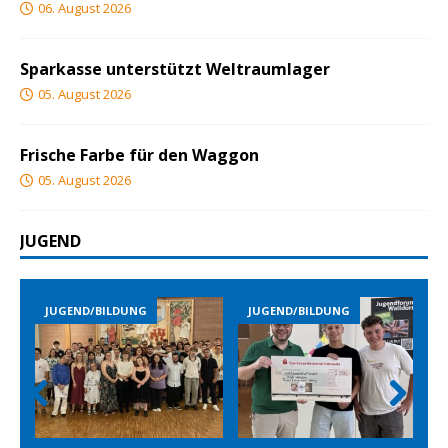
06. August 2026
Sparkasse unterstützt Weltraumlager
05. August 2026
Frische Farbe für den Waggon
05. August 2026
JUGEND
END/BILDUNG
JUGEND/BILDUNG
JUGEND/B
Prev
Nex
ious
t