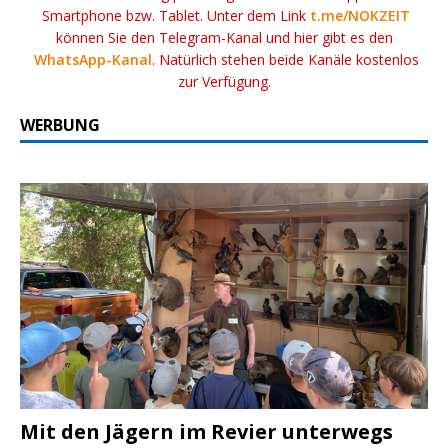
Smartphone bzw. Tablet. Unter dem Link
t.me/NOKZEIT
können Sie den Telegram-Kanal und hier gibt es den
WhatsApp-Kanal
. Natürlich stehen beide Kanäle kostenlos
zur Verfügung.
WERBUNG
Mit den Jägern im Revier unterwegs