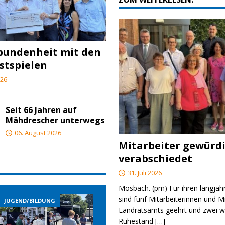
bundenheit mit den
stspielen
026
Seit 66 Jahren auf
Mähdrescher unterwegs
06. August 2026
Mitarbeiter gewürd
verabschiedet
31. Juli 2026
Mosbach. (pm) Für ihren langjäh
sind fünf Mitarbeiterinnen und M
BILDUNG
JUGEND/BILDUNG
JUGEND/BILDUN
Landratsamts geehrt und zwei we
Ruhestand
[…]