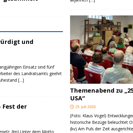
ürdigt und
angjährigen Einsatz sind fünf
rbeiter des Landratsamts geehrt
Ruhestand
[…]
Themenabend zu „25
USA“
 Fest der
25. Juli 2026
(Foto: Klaus Vogel) Entwicklungen
historische Bezüge beleuchtet O
(kv) Am Puls der Zeit ausgerichte
genelz. (lm) Unter dem Motto