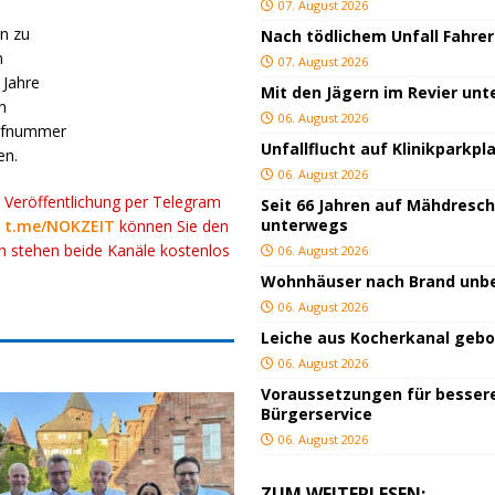
07. August 2026
in zu
Nach tödlichem Unfall Fahrer
m
07. August 2026
 Jahre
Mit den Jägern im Revier un
n
06. August 2026
Rufnummer
Unfallflucht auf Klinikparkpl
en.
06. August 2026
r Veröffentlichung per Telegram
Seit 66 Jahren auf Mähdresc
unterwegs
k
t.me/NOKZEIT
können Sie den
ch stehen beide Kanäle kostenlos
06. August 2026
Wohnhäuser nach Brand un
06. August 2026
Leiche aus Kocherkanal geb
06. August 2026
Voraussetzungen für besser
Bürgerservice
06. August 2026
ZUM WEITERLESEN: