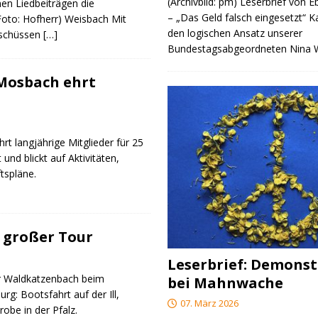
(Archivbild: pm) Leserbrief von 
nen Liedbeiträgen die
– „Das Geld falsch eingesetzt“ 
(Foto: Hofherr) Weisbach Mit
den logischen Ansatz unserer
rschüssen
[…]
Bundestagsabgeordneten Nina
 Mosbach ehrt
rt langjährige Mitglieder für 25
 und blickt auf Aktivitäten,
tspläne.
 großer Tour
Leserbrief: Demonst
r Waldkatzenbach beim
bei Mahnwache
g: Bootsfahrt auf der Ill,
07. März 2026
obe in der Pfalz.