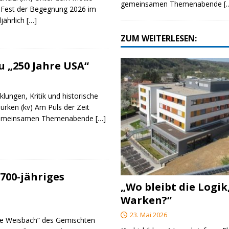
gemeinsamen Themenabende
[
 Fest der Begegnung 2026 im
ljährlich
[…]
ZUM WEITERLESEN:
 „250 Jahre USA“
klungen, Kritik und historische
urken (kv) Am Puls der Zeit
e gemeinsamen Themenabende
[…]
700-jähriges
„Wo bleibt die Logik
Warken?“
23. Mai 2026
re Weisbach“ des Gemischten