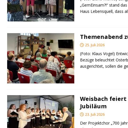
„GemEinsam?!“ stand das
Haus Lebensquell, dass al
Themenabend zu
25. Juli 2026
(Foto: Klaus Vogel) Entwic
Bezüge beleuchtet Osterb
ausgerichtet, sollen di
Weisbach feiert 
Jubiläum
23. Juli 2026
Der Projektchor „700 Jah