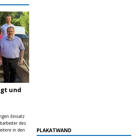
igt und
rigen Einsatz
itarbeiter des
G
itere in den
PLAKATWAND