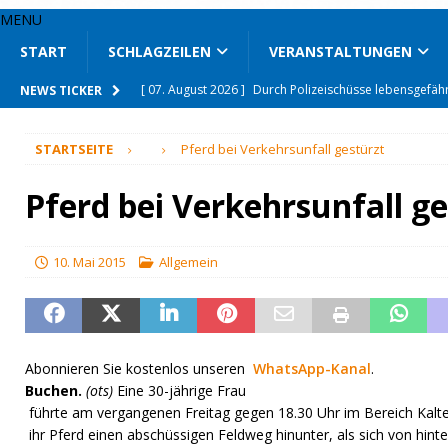
MENU
START
SCHLAGZEILEN
VERANSTALTUNGEN
[ 07. August 2026 ]
Drogen auf Spielplatz gefunden
NEWS TICKER
[ 07. August 2026 ]
Nach tödlichem Unfall Fahrerin att
STARTSEITE
Pferd bei Verkehrsunfall gestürzt
[ 06. August 2026 ]
Mit den Jägern im Revier unterwe
[ 06. August 2026 ]
Unfallflucht auf Klinikparkplatz
Pferd bei Verkehrsunfall ge
[ 06. August 2026 ]
Seit 66 Jahren auf Mähdrescher u
[ 06. August 2026 ]
Wohnhäuser nach Brand unbewo
10. Mai 2015
Allgemein
[ 07. August 2026 ]
L 509 wegen Hitze gesperrt
SON
[ 07. August 2026 ]
Enge Verbundenheit mit den Schlo
[ 07. August 2026 ]
Mittelstand und Start-ups vernetzt
Abonnieren Sie kostenlos unseren
WhatsApp-Kanal
.
Buchen.
(ots)
Eine 30-jährige Frau
[ 07. August 2026 ]
Durch Polizeischüsse lebensgefähr
führte am vergangenen Freitag gegen 18.30 Uhr im Bereich Kalte
ihr Pferd einen abschüssigen Feldweg hinunter, als sich von hint