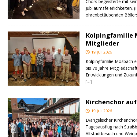
Chors begeisterte mit sei
Jubiläumsfeierlichkeiten. 
ohrenbetäubenden Bölle
Kolpingfamilie
Mitglieder
19. Juli 2026
Kolpingfamilie Mosbach eh
bis 70 Jahre Mitgliedschaft
Entwicklungen und Zukunf
[…]
Kirchenchor auf
19. Juli 2026
Evangelischer Kirchencho
Tagesausflug nach Straßbur
Altstadtbesuch und Weinpr