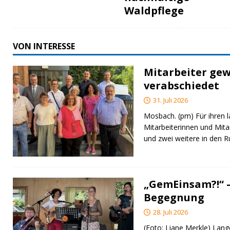
Waldpflege
VON INTERESSE
Mitarbeiter gew
verabschiedet
31. Juli 2026
Mosbach. (pm) Für ihren l
Mitarbeiterinnen und Mita
und zwei weitere in den 
„GemEinsam?!“ –
Begegnung
28. Juli 2026
(Foto: Liane Merkle) Lan