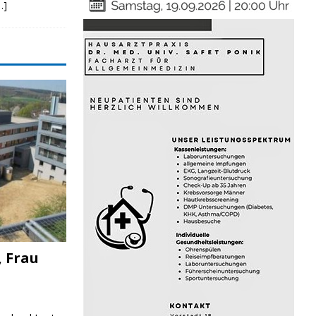
…]
, Frau