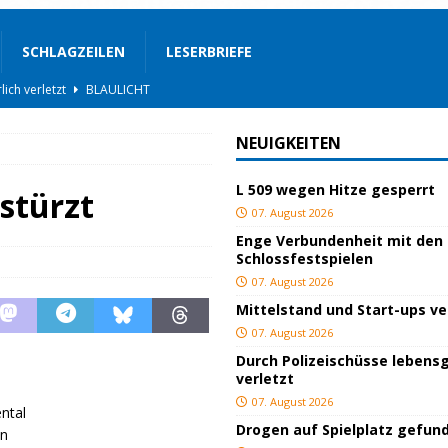
SCHLAGZEILEN
LESERBRIEFE
BLAULICHT
ackiert
BLAULICHT
NEUIGKEITEN
gs
JUGEND/BILDUNG
L 509 wegen Hitze gesperrt
BLAULICHT
stürzt
07. August 2026
nterwegs
TOP
Enge Verbundenheit mit den
Schlossfestspielen
hnbar
BLAULICHT
07. August 2026
STIGES
Mittelstand und Start-ups v
ssfestspielen
KULTUR
07. August 2026
Durch Polizeischüsse lebensg
TOP
verletzt
lich verletzt
BLAULICHT
07. August 2026
ntal
Drogen auf Spielplatz gefun
en