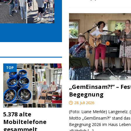
TOP
„GemEinsam?!“ – Fes
Begegnung
28. Juli 2026
(Foto: Liane Merkle) Langenelz.
5.378 alte
Motto „GemEinsam?!“ stand das 
Mobiltelefone
Begegnung 2026 im Haus Lebens
gesammelt
alljährlich
[…]