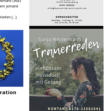
Eberhard Leutz
Kann jemand
 Warken
[…]
ration