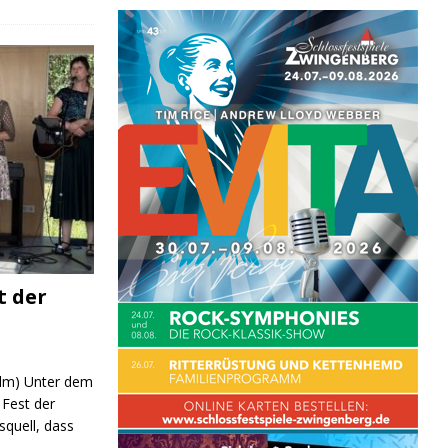
t der
 (lm) Unter dem
Fest der
quell, dass