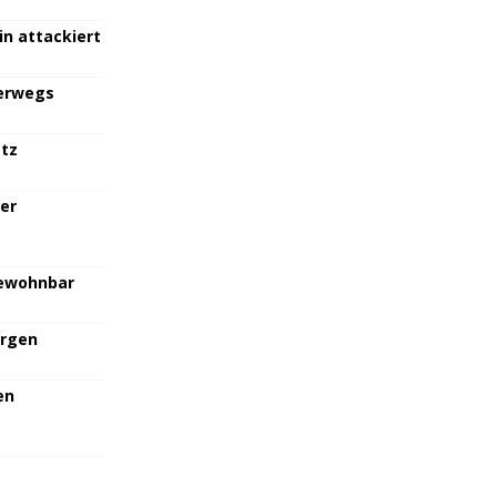
in attackiert
terwegs
atz
her
bewohnbar
orgen
en