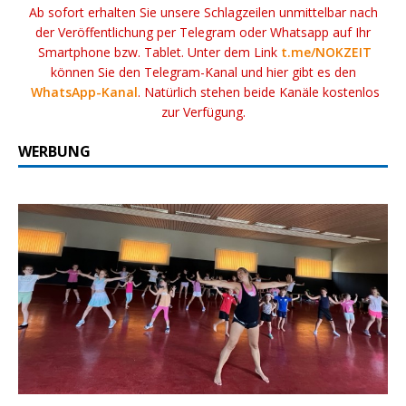
Ab sofort erhalten Sie unsere Schlagzeilen unmittelbar nach
der Veröffentlichung per Telegram oder Whatsapp auf Ihr
Smartphone bzw. Tablet. Unter dem Link
t.me/NOKZEIT
können Sie den Telegram-Kanal und hier gibt es den
WhatsApp-Kanal
. Natürlich stehen beide Kanäle kostenlos
zur Verfügung.
WERBUNG