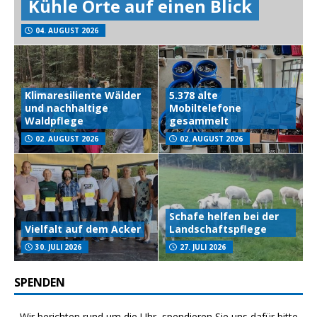
Kühle Orte auf einen Blick
04. AUGUST 2026
Klimaresiliente Wälder
5.378 alte
und nachhaltige
Mobiltelefone
Waldpflege
gesammelt
02. AUGUST 2026
02. AUGUST 2026
Schafe helfen bei der
Vielfalt auf dem Acker
Landschaftspflege
30. JULI 2026
27. JULI 2026
SPENDEN
Wir berichten rund um die Uhr, spendieren Sie uns dafür bitte