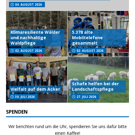
04. AUGUST 2026
Klimaresiliente Wälder
5.378 alte
und nachhaltige
Mobiltelefone
Waldpflege
gesammelt
02. AUGUST 2026
02. AUGUST 2026
Schafe helfen bei der
Vielfalt auf dem Acker
Landschaftspflege
30. JULI 2026
27. JULI 2026
SPENDEN
Wir berichten rund um die Uhr, spendieren Sie uns dafür bitte
einen Kaffee!