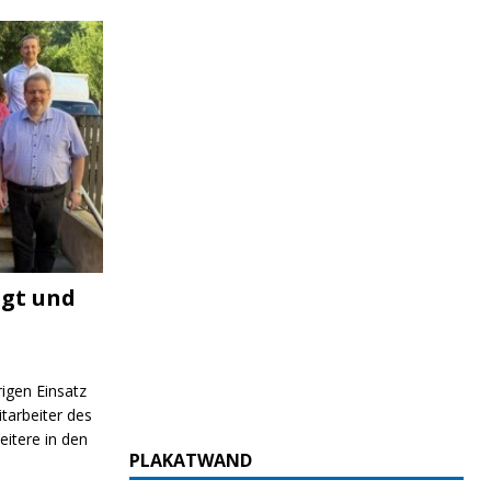
igt und
rigen Einsatz
itarbeiter des
itere in den
PLAKATWAND