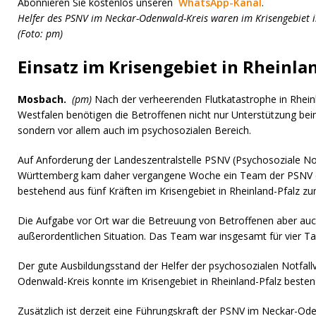
Abonnieren Sie kostenlos unseren
WhatsApp-Kanal
.
Helfer des PSNV im Neckar-Odenwald-Kreis waren im Krisengebiet in
(Foto: pm)
Einsatz im Krisengebiet in Rheinla
Mosbach.
(pm)
Nach der verheerenden Flutkatastrophe in Rhein
Westfalen benötigen die Betroffenen nicht nur Unterstützung b
sondern vor allem auch im psychosozialen Bereich.
Auf Anforderung der Landeszentralstelle PSNV (Psychosoziale No
Württemberg kam daher vergangene Woche ein Team der PSNV 
bestehend aus fünf Kräften im Krisengebiet in Rheinland-Pfalz zu
Die Aufgabe vor Ort war die Betreuung von Betroffenen aber auch
außerordentlichen Situation. Das Team war insgesamt für vier Ta
Der gute Ausbildungsstand der Helfer der psychosozialen Notfal
Odenwald-Kreis konnte im Krisengebiet in Rheinland-Pfalz besten
Zusätzlich ist derzeit eine Führungskraft der PSNV im Neckar-Ode