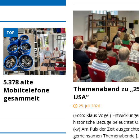
TOP
5.378 alte
Themenabend zu „25
Mobiltelefone
USA“
gesammelt
25. Juli 2026
(Foto: Klaus Vogel) Entwicklungen
historische Bezüge beleuchtet O
(kv) Am Puls der Zeit ausgerichte
gemeinsamen Themenabende
[