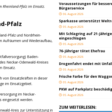
Voraussetzungen für besser
 Rheinland-Pfalz im Einsatz.
Bürgerservice
06. August 2026
Sparkasse unterstützt Welt
nd-Pfalz
05. August 2026
Mit Schlagring auf 21-Jährig
land-Pfalz und Nordrhein-
eingeschlagen
eim Aufräumen und Wiederaufbau,
05. August 2026
76-Jähriger tötet Ehefrau
tfallversorgung) Baden-
05. August 2026
des Neckar-Odenwald-Kreises
Drogenfahrt endet mit Unfal
m Einsatz.
05. August 2026
Frische Farbe für den Waggo
 von Einsatzkräften in dieser
05. August 2026
ge im Einsatzgebiet.
PKW auf Parkplatz beschädi
lversorgung im Neckar-
05. August 2026
s eingesetzt werden.
ZUM WEITERLESEN:
nwald-Kreis zur Unterstützung in