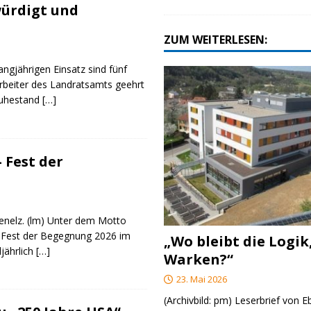
ürdigt und
ZUM WEITERLESEN:
angjährigen Einsatz sind fünf
rbeiter des Landratsamts geehrt
Ruhestand
[…]
 Fest der
genelz. (lm) Unter dem Motto
 Fest der Begegnung 2026 im
„Wo bleibt die Logik
ljährlich
[…]
Warken?“
23. Mai 2026
(Archivbild: pm) Leserbrief von 