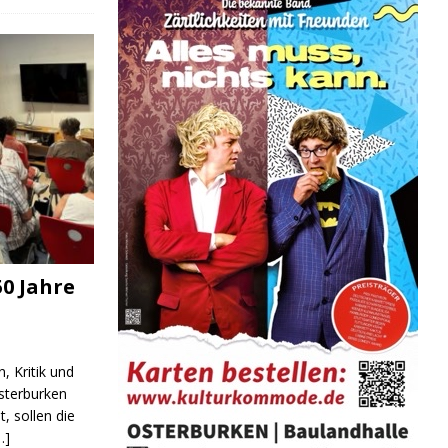
0 Jahre
, Kritik und
sterburken
t, sollen die
…]