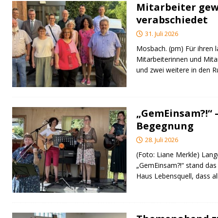
Mitarbeiter gew
verabschiedet
31. Juli 2026
Mosbach. (pm) Für ihren l
Mitarbeiterinnen und Mita
und zwei weitere in den 
„GemEinsam?!“ –
Begegnung
28. Juli 2026
(Foto: Liane Merkle) Lan
„GemEinsam?!“ stand das
Haus Lebensquell, dass al