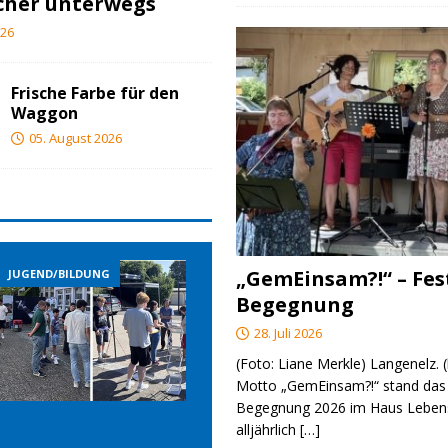
cher unterwegs
026
Frische Farbe für den
Waggon
05. August 2026
„GemEinsam?!“ – Fes
D/BILDUNG
JUGEND/BILDUNG
JUGEND/BIL
Begegnung
28. Juli 2026
(Foto: Liane Merkle) Langenelz.
Motto „GemEinsam?!“ stand das 
Begegnung 2026 im Haus Lebens
alljährlich
[…]