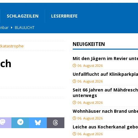
SCHLAGZEILEN
LESERBRIEFE
BLAULICHT
rgerservice
SONSTIGES
NEUIGKEITEN
utkatastrophe
ger
TOP
Mit den Jägern im Revier un
ngeschlagen
BLAULICHT
ach
06. August 2026
ICHT
Unfallflucht auf Klinikparkpl
AULICHT
06. August 2026
Seit 66 Jahren auf Mähdresc
gs
JUGEND/BILDUNG
unterwegs
BLAULICHT
06. August 2026
Wohnhäuser nach Brand un
nterwegs
TOP
06. August 2026
hnbar
BLAULICHT
Leiche aus Kocherkanal geb
06. August 2026