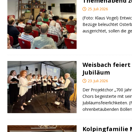
Themenabend zu
25. Juli 2026
(Foto: Klaus Vogel) Entwic
Bezüge beleuchtet Osterb
ausgerichtet, sollen di
Weisbach feiert 
Jubiläum
23. Juli 2026
Der Projektchor „700 Jah
Chors begeisterte mit sei
Jubiläumsfeierlichkeiten. 
ohrenbetäubenden Bölle
Kolpingfamilie