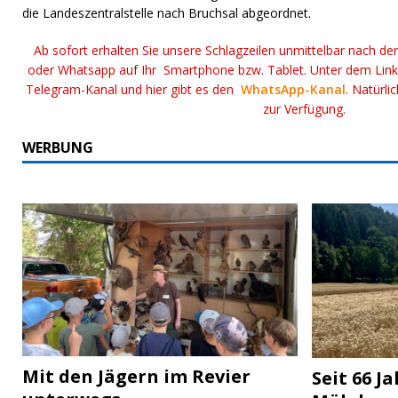
die Landeszentralstelle nach Bruchsal abgeordnet.
Ab sofort erhalten Sie unsere Schlagzeilen unmittelbar nach de
oder Whatsapp auf Ihr Smartphone bzw. Tablet. Unter dem Lin
Telegram-Kanal und hier gibt es den
WhatsApp-Kanal
. Natürli
zur Verfügung.
WERBUNG
Mit den Jägern im Revier
Seit 66 J