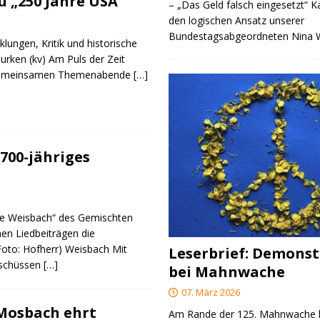
 „250 Jahre USA“
– „Das Geld falsch eingesetzt“ 
den logischen Ansatz unserer
Bundestagsabgeordneten Nina
klungen, Kritik und historische
urken (kv) Am Puls der Zeit
e gemeinsamen Themenabende
[…]
700-jähriges
re Weisbach“ des Gemischten
nen Liedbeiträgen die
(Foto: Hofherr) Weisbach Mit
Leserbrief: Demonst
rschüssen
[…]
bei Mahnwache
07. März 2026
 Mosbach ehrt
Am Rande der 125. Mahnwache