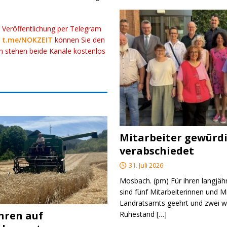
r Veröffentlichung per Telegram
k
t.me/NOKZEIT
können Sie den
ch stehen beide Kanäle kostenlos
Mitarbeiter gewürd
verabschiedet
31. Juli 2026
Mosbach. (pm) Für ihren langjäh
sind fünf Mitarbeiterinnen und M
Landratsamts geehrt und zwei we
ahren auf
Ruhestand
[…]