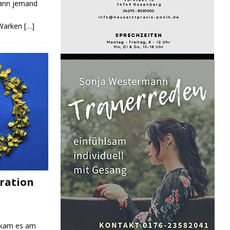
Kann jemand
 Warken
[…]
ration
 kam es am