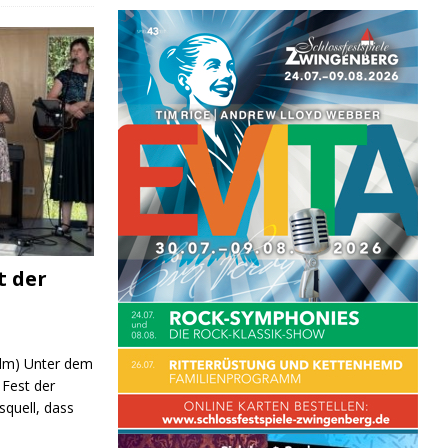
t der
DUNG
 (lm) Unter dem
Fest der
quell, dass