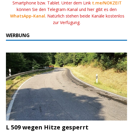
Smartphone bzw. Tablet. Unter dem Link
t.me/NOKZEIT
können Sie den Telegram-Kanal und hier gibt es den
WhatsApp-Kanal
. Natürlich stehen beide Kanäle kostenlos
zur Verfügung.
WERBUNG
L 509 wegen Hitze gesperrt