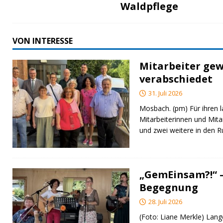
Waldpflege
VON INTERESSE
Mitarbeiter gew
verabschiedet
31. Juli 2026
Mosbach. (pm) Für ihren l
Mitarbeiterinnen und Mita
und zwei weitere in den 
„GemEinsam?!“ –
Begegnung
28. Juli 2026
(Foto: Liane Merkle) Lan