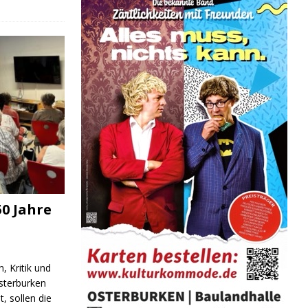
0 Jahre
, Kritik und
ND/BILDUNG
JUGEND/BILDUNG
JUGEND/BIL
sterburken
t, sollen die