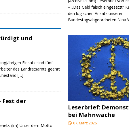
(Archivbild: pm) Leserbrief von 
– „Das Geld falsch eingesetzt“ 
den logischen Ansatz unserer
Bundestagsabgeordneten Nina
ürdigt und
angjährigen Einsatz sind fünf
rbeiter des Landratsamts geehrt
Ruhestand
[…]
 Fest der
Leserbrief: Demonst
bei Mahnwache
07. März 2026
genelz. (lm) Unter dem Motto