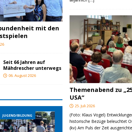
bundenheit mit den
stspielen
026
Seit 66 Jahren auf
Mähdrescher unterwegs
06. August 2026
Themenabend zu „25
USA“
25. Juli 2026
(Foto: Klaus Vogel) Entwicklungen
JUGEND/BILDUNG
JUGEND/BILDUNG
JUGE
historische Bezüge beleuchtet O
(kv) Am Puls der Zeit ausgerichte