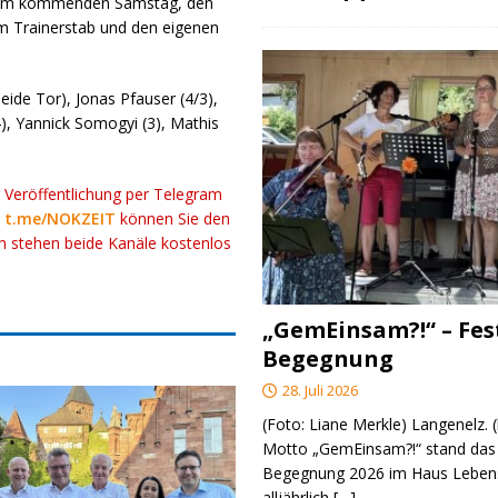
es am kommenden Samstag, den
 Trainerstab und den eigenen
eide Tor), Jonas Pfauser (4/3),
 (4), Yannick Somogyi (3), Mathis
r Veröffentlichung per Telegram
k
t.me/NOKZEIT
können Sie den
ch stehen beide Kanäle kostenlos
„GemEinsam?!“ – Fes
Begegnung
28. Juli 2026
(Foto: Liane Merkle) Langenelz.
Motto „GemEinsam?!“ stand das 
Begegnung 2026 im Haus Lebens
alljährlich
[…]