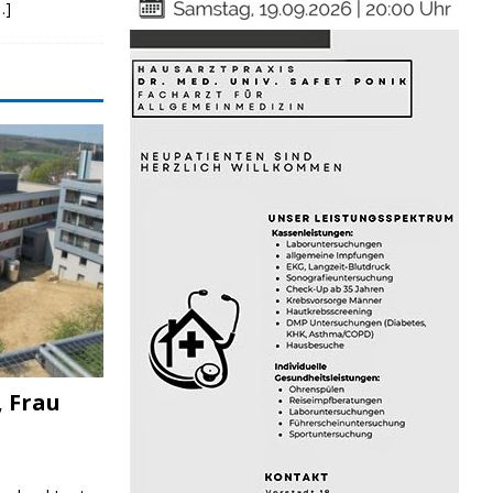
…]
, Frau