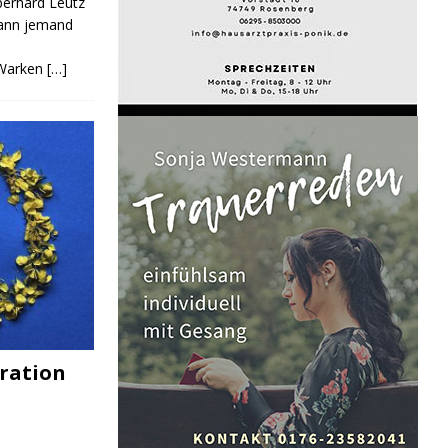
Eberhard Leutz
Kann jemand
 Warken
[…]
ration