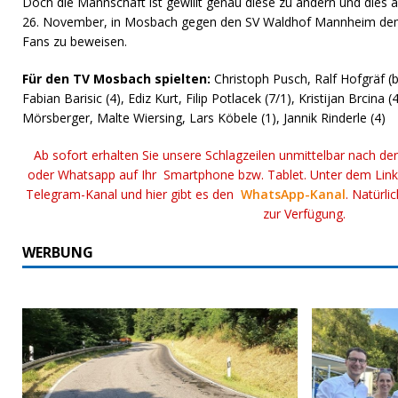
Doch die Mannschaft ist gewillt genau diese zu ändern und di
26. November, in Mosbach gegen den SV Waldhof Mannheim dem
Fans zu beweisen.
Für den TV Mosbach spielten:
Christoph Pusch, Ralf Hofgräf (b
Fabian Barisic (4), Ediz Kurt, Filip Potlacek (7/1), Kristijan Brcina
Mörsberger, Malte Wiersing, Lars Köbele (1), Jannik Rinderle (4)
Ab sofort erhalten Sie unsere Schlagzeilen unmittelbar nach de
oder Whatsapp auf Ihr Smartphone bzw. Tablet. Unter dem Lin
Telegram-Kanal und hier gibt es den
WhatsApp-Kanal
. Natürli
zur Verfügung.
WERBUNG