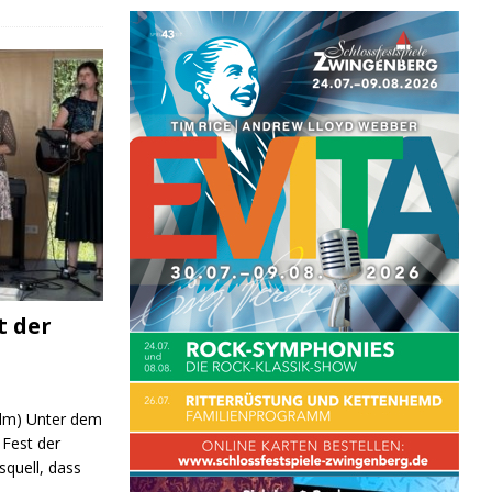
t der
 (lm) Unter dem
Fest der
quell, dass