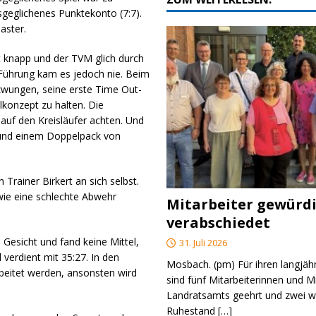
sgeglichenes Punktekonto (7:7).
aster.
et knapp und der TVM glich durch
Führung kam es jedoch nie. Beim
gezwungen, seine erste Time Out-
lkonzept zu halten. Die
 auf den Kreisläufer achten. Und
 und einem Doppelpack von
Trainer Birkert an sich selbst.
sowie eine schlechte Abwehr
Mitarbeiter gewürd
verabschiedet
 Gesicht und fand keine Mittel,
31. Juli 2026
verdient mit 35:27. In den
Mosbach. (pm) Für ihren langjäh
eitet werden, ansonsten wird
sind fünf Mitarbeiterinnen und M
Landratsamts geehrt und zwei we
Ruhestand
[…]