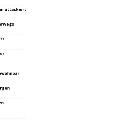
in attackiert
terwegs
atz
her
bewohnbar
orgen
en