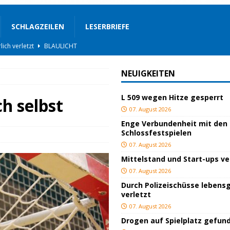
SCHLAGZEILEN
LESERBRIEFE
lich verletzt
BLAULICHT
BLAULICHT
NEUIGKEITEN
ackiert
BLAULICHT
L 509 wegen Hitze gesperrt
gs
JUGEND/BILDUNG
h selbst
07. August 2026
BLAULICHT
Enge Verbundenheit mit den
Schlossfestspielen
nterwegs
TOP
07. August 2026
hnbar
BLAULICHT
Mittelstand und Start-ups v
STIGES
07. August 2026
Durch Polizeischüsse lebensg
ssfestspielen
KULTUR
verletzt
TOP
07. August 2026
Drogen auf Spielplatz gefun