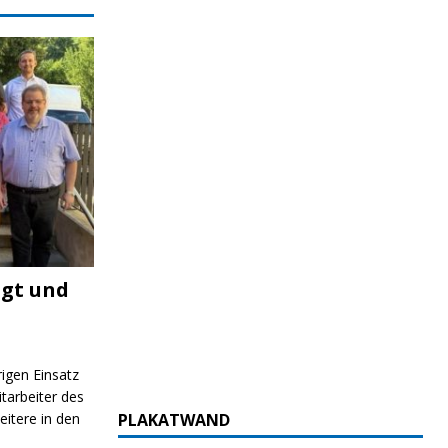
igt und
rigen Einsatz
itarbeiter des
itere in den
PLAKATWAND