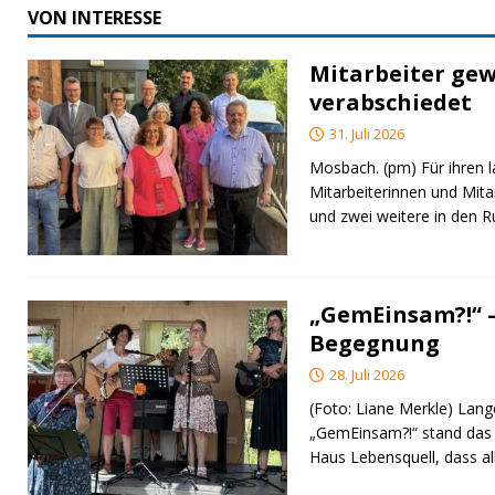
VON INTERESSE
Mitarbeiter gew
verabschiedet
31. Juli 2026
Mosbach. (pm) Für ihren l
Mitarbeiterinnen und Mita
und zwei weitere in den 
„GemEinsam?!“ –
Begegnung
28. Juli 2026
(Foto: Liane Merkle) Lan
„GemEinsam?!“ stand das
Haus Lebensquell, dass al