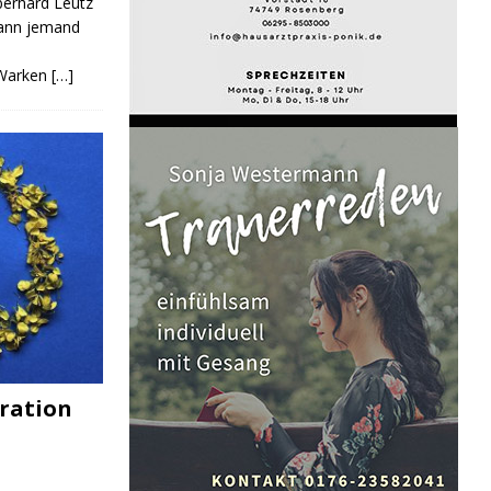
Eberhard Leutz
Kann jemand
 Warken
[…]
ration