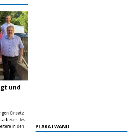
igt und
rigen Einsatz
itarbeiter des
itere in den
PLAKATWAND