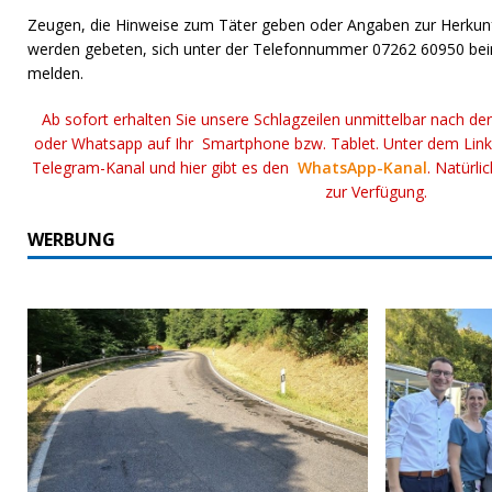
Zeugen, die Hinweise zum Täter geben oder Angaben zur Herkun
werden gebeten, sich unter der Telefonnummer 07262 60950 beim
melden.
Ab sofort erhalten Sie unsere Schlagzeilen unmittelbar nach de
oder Whatsapp auf Ihr Smartphone bzw. Tablet. Unter dem Lin
Telegram-Kanal und hier gibt es den
WhatsApp-Kanal
. Natürli
zur Verfügung.
WERBUNG