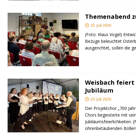
Themenabend zu
25. Juli 2026
(Foto: Klaus Vogel) Entwic
Bezüge beleuchtet Osterb
ausgerichtet, sollen di
Weisbach feiert 
Jubiläum
23. Juli 2026
Der Projektchor „700 Jah
Chors begeisterte mit sei
Jubiläumsfeierlichkeiten. 
ohrenbetäubenden Bölle