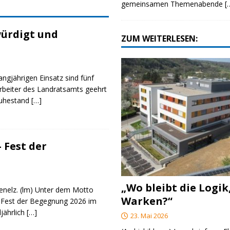
gemeinsamen Themenabende
[
ürdigt und
ZUM WEITERLESEN:
angjährigen Einsatz sind fünf
rbeiter des Landratsamts geehrt
Ruhestand
[…]
 Fest der
„Wo bleibt die Logik
genelz. (lm) Unter dem Motto
Warken?“
 Fest der Begegnung 2026 im
ljährlich
[…]
23. Mai 2026