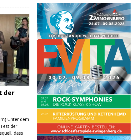
t der
 (lm) Unter dem
Fest der
quell, dass