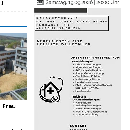
…]
, Frau