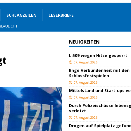
SCHLAGZEILEN
LESERBRIEFE
BLAULICHT
nterwegs
TOP
NEUIGKEITEN
hnbar
BLAULICHT
L 509 wegen Hitze gesperrt
STIGES
gt
07. August 2026
ssfestspielen
KULTUR
Enge Verbundenheit mit den
Schlossfestspielen
TOP
07. August 2026
lich verletzt
BLAULICHT
Mittelstand und Start-ups v
BLAULICHT
07. August 2026
Durch Polizeischüsse lebensg
ackiert
BLAULICHT
verletzt
gs
JUGEND/BILDUNG
07. August 2026
Drogen auf Spielplatz gefun