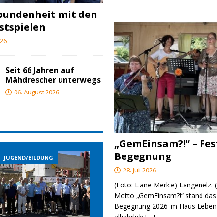
bundenheit mit den
stspielen
026
Seit 66 Jahren auf
Mähdrescher unterwegs
06. August 2026
„GemEinsam?!“ – Fes
Begegnung
JUGEND/BILDUNG
JUGEND/BILDUNG
28. Juli 2026
(Foto: Liane Merkle) Langenelz.
Motto „GemEinsam?!“ stand das 
Begegnung 2026 im Haus Lebens
alljährlich
[…]