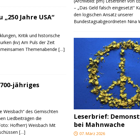
(Archivbild: pm) Leserbrief von 
– „Das Geld falsch eingesetzt“ 
den logischen Ansatz unserer
 „250 Jahre USA“
Bundestagsabgeordneten Nina
klungen, Kritik und historische
urken (kv) Am Puls der Zeit
e gemeinsamen Themenabende
[…]
700-jähriges
re Weisbach“ des Gemischten
Leserbrief: Demonst
nen Liedbeiträgen die
bei Mahnwache
(Foto: Hofherr) Weisbach Mit
rschüssen
[…]
07. März 2026