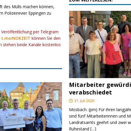
ft des Mülls machen können,
 Polizeirevier Eppingen zu
r Veröffentlichung per Telegram
k
t.me/NOKZEIT
können Sie den
ch stehen beide Kanäle kostenlos
Mitarbeiter gewürd
verabschiedet
31. Juli 2026
Mosbach. (pm) Für ihren langjäh
sind fünf Mitarbeiterinnen und M
Landratsamts geehrt und zwei we
Ruhestand
[…]