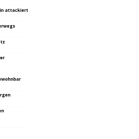
in attackiert
terwegs
atz
her
bewohnbar
orgen
en