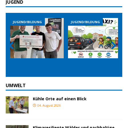
JUGEND
JUGEND/BILDUNG
JUGEND/BILDUNG
Prev
Nex
ious
t
UMWELT
Kühle Orte auf einen Blick
04. August 2026
Klimaresiliente Wälder und nachhaltige