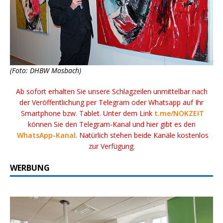
(Foto: DHBW Mosbach)
Ab sofort erhalten Sie unsere Schlagzeilen unmittelbar nach
der Veröffentlichung per Telegram oder Whatsapp auf Ihr
Smartphone bzw. Tablet. Unter dem Link
t.me/NOKZEIT
können Sie den Telegram-Kanal und hier gibt es den
WhatsApp-Kanal
. Natürlich stehen beide Kanäle kostenlos
zur Verfügung.
WERBUNG