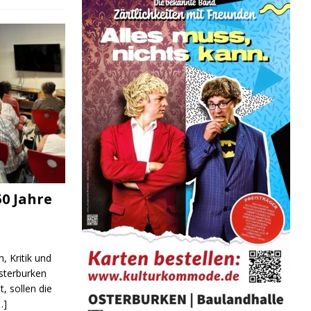
DUNG
0 Jahre
, Kritik und
sterburken
t, sollen die
…]