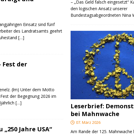
– „Das Geld falsch eingesetzt“ 
den logischen Ansatz unserer
Bundestagsabgeordneten Nina
angjährigen Einsatz sind fünf
rbeiter des Landratsamts geehrt
Ruhestand
[…]
 Fest der
genelz. (lm) Unter dem Motto
 Fest der Begegnung 2026 im
ljährlich
[…]
Leserbrief: Demonst
bei Mahnwache
07. März 2026
 „250 Jahre USA“
Am Rande der 125. Mahnwache