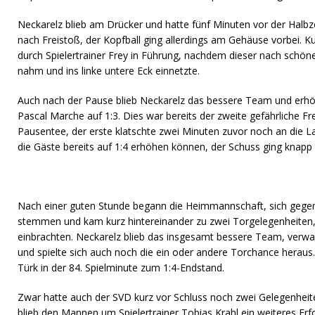
Neckarelz blieb am Drücker und hatte fünf Minuten vor der Halbz
nach Freistoß, der Kopfball ging allerdings am Gehäuse vorbei. K
durch Spielertrainer Frey in Führung, nachdem dieser nach sch
nahm und ins linke untere Eck einnetzte.
Auch nach der Pause blieb Neckarelz das bessere Team und erhöht
Pascal Marche auf 1:3. Dies war bereits der zweite gefährliche F
Pausentee, der erste klatschte zwei Minuten zuvor noch an die L
die Gäste bereits auf 1:4 erhöhen können, der Schuss ging knap
Nach einer guten Stunde begann die Heimmannschaft, sich gegen
stemmen und kam kurz hintereinander zu zwei Torgelegenheiten, 
einbrachten. Neckarelz blieb das insgesamt bessere Team, verwa
und spielte sich auch noch die ein oder andere Torchance heraus.
Türk in der 84. Spielminute zum 1:4-Endstand.
Zwar hatte auch der SVD kurz vor Schluss noch zwei Gelegenheit
blieb den Mannen um Spielertrainer Tobias Krahl ein weiteres Erfo