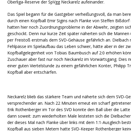
Oberliga-Reserve der SpVgg Neckarelz aufeinander.
Das Spiel begann für die Gastgeber verheißungsvoll, da man bereit
durch einen Kopfball Emir Sigins nach Flanke von Steffen Bißdorf 
hatten hier noch Zuordnungsprobleme in der Abwehr, zeigten sich 
geschockt. Denn nur kurze Zeit später näherten sich die Mannen 
per Freistoß erstmals dem SVD-Gehäuse gefährlich an. Dielbach 
Fehlpässe im Spielaufbau das Leben schwer, hätte aber in der zw
Kopfballgelegenheit von Tobias Baumbusch auf 2:0 erhöhen kön
Zuschauer aber fast nur noch Neckarelz im Vorwärtsgang. Dies 
einer guten Viertelstunde zu einem gefährlichen Konter, Philipp 
Kopfball aber entschärfen.
Neckarelz blieb das stärkere Team und näherte sich dem SVD-Ge
versprechender an. Nach 22 Minuten erneut ein scharf getretener 
Erik Rothenberger im Tor des SVD konnte den Ball über die Latte 
dann soweit: zum wiederholten Male leisteten sich die Dielbacher
der dieses Mal nach Flanke über links mit dem 1:1-Ausgleich bes
Kopfball aus sieben Metern hatte SVD-Keeper Rothenberger kein