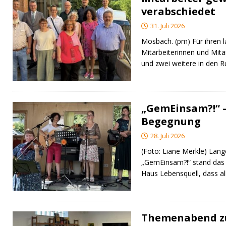
verabschiedet
31. Juli 2026
Mosbach. (pm) Für ihren l
Mitarbeiterinnen und Mita
und zwei weitere in den 
„GemEinsam?!“ –
Begegnung
28. Juli 2026
(Foto: Liane Merkle) Lan
„GemEinsam?!“ stand das
Haus Lebensquell, dass al
Themenabend zu