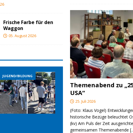
026
Frische Farbe für den
Waggon
05. August 2026
D/BILDUNG
JUGEND/BILDUNG
JUGEND/BIL
Themenabend zu „25
USA“
25. Juli 2026
(Foto: Klaus Vogel) Entwicklungen
historische Bezüge beleuchtet O
(kv) Am Puls der Zeit ausgerichte
gemeinsamen Themenabende
[