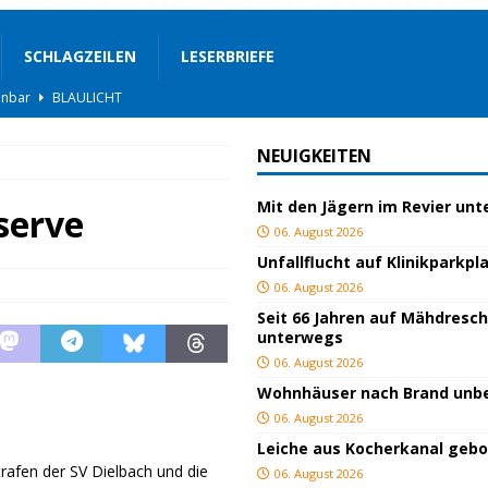
SCHLAGZEILEN
LESERBRIEFE
BLAULICHT
rgerservice
SONSTIGES
NEUIGKEITEN
ger
TOP
Mit den Jägern im Revier un
ngeschlagen
BLAULICHT
serve
06. August 2026
ICHT
Unfallflucht auf Klinikparkpl
AULICHT
06. August 2026
Seit 66 Jahren auf Mähdresc
gs
JUGEND/BILDUNG
unterwegs
BLAULICHT
06. August 2026
Wohnhäuser nach Brand un
nterwegs
TOP
06. August 2026
hnbar
BLAULICHT
Leiche aus Kocherkanal geb
rafen der SV Dielbach und die
06. August 2026