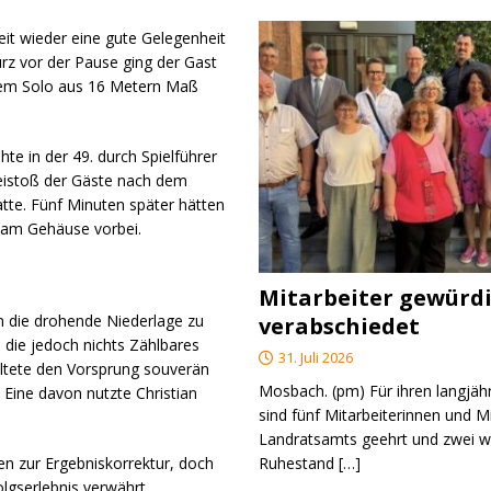
eit wieder eine gute Gelegenheit
urz vor der Pause ging der Gast
önem Solo aus 16 Metern Maß
e in der 49. durch Spielführer
reistoß der Gäste nach dem
atte. Fünf Minuten später hätten
p am Gehäuse vorbei.
Mitarbeiter gewürd
 die drohende Niederlage zu
verabschiedet
die jedoch nichts Zählbares
31. Juli 2026
ltete den Vorsprung souverän
Mosbach. (pm) Für ihren langjäh
 Eine davon nutzte Christian
sind fünf Mitarbeiterinnen und M
Landratsamts geehrt und zwei we
Ruhestand
[…]
en zur Ergebniskorrektur, doch
lgserlebnis verwährt.