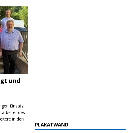
igt und
rigen Einsatz
itarbeiter des
itere in den
PLAKATWAND