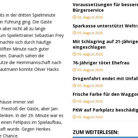
Voraussetzungen für besser
Bürgerservice
s in der dritten Spielminute
06. August 2026
in Führung ging. Die Gäste
Sparkasse unterstützt Welt
aber nicht all zu lange
05. August 2026
um Spielertrainer Sebastian Frey
Mit Schlagring auf 21-Jährig
machte sich durch häufige
eingeschlagen
ölften Minute nach guter
05. August 2026
nen. Danach sahen die
nutze die Heimmannschaft nach
76-Jähriger tötet Ehefrau
Trautmann konnte Oliver Hacks
05. August 2026
Drogenfahrt endet mit Unfal
05. August 2026
Frische Farbe für den Waggo
häuse immer viel
05. August 2026
Freistoß der Gäste, aber Jan-
PKW auf Parkplatz beschädi
lenken. In der 29. Minute war es
05. August 2026
 einen Fehlpass im Spielaufbau,
traft wurde. Gegen Henkes
ZUM WEITERLESEN:
e Chance.