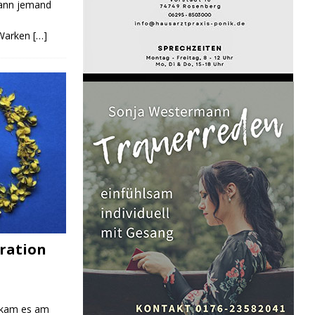
Kann jemand
 Warken
[…]
ration
 kam es am