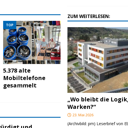
ZUM WEITERLESEN:
TOP
5.378 alte
Mobiltelefone
gesammelt
„Wo bleibt die Logik
Warken?“
23. Mai 2026
(Archivbild: pm) Leserbrief von 
ürdigt und