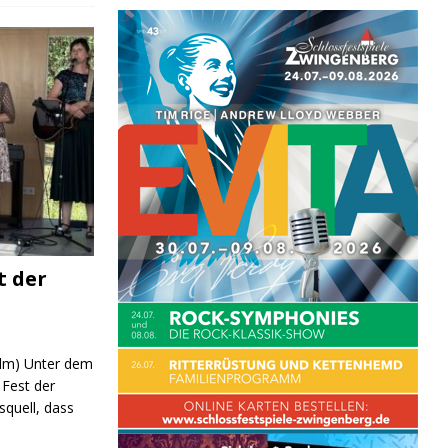
t der
 (lm) Unter dem
Fest der
quell, dass