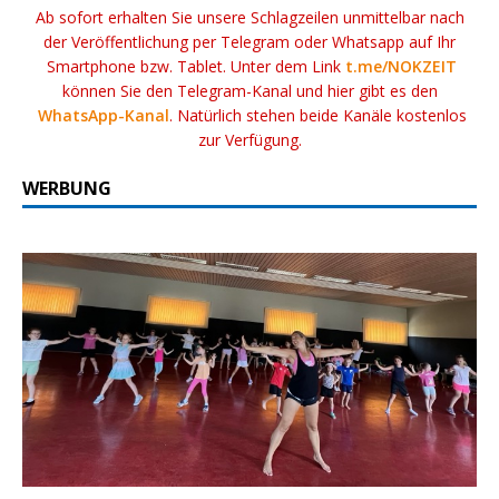
Ab sofort erhalten Sie unsere Schlagzeilen unmittelbar nach
der Veröffentlichung per Telegram oder Whatsapp auf Ihr
Smartphone bzw. Tablet. Unter dem Link
t.me/NOKZEIT
können Sie den Telegram-Kanal und hier gibt es den
WhatsApp-Kanal
. Natürlich stehen beide Kanäle kostenlos
zur Verfügung.
WERBUNG