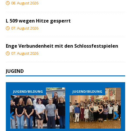
08. August 2026
L 509 wegen Hitze gesperrt
07. August 2026
Enge Verbundenheit mit den Schlossfestspielen
07. August 2026
JUGEND
/BILDUNG
JUGEND/BILDUNG
JUGEND/BILD
Prev
Nex
ious
t