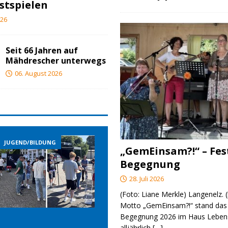
stspielen
026
Seit 66 Jahren auf
Mähdrescher unterwegs
06. August 2026
JUGEND/BILDUNG
JUGEND/BILDUNG
„GemEinsam?!“ – Fes
Begegnung
28. Juli 2026
(Foto: Liane Merkle) Langenelz.
Motto „GemEinsam?!“ stand das 
Begegnung 2026 im Haus Lebens
alljährlich
[…]