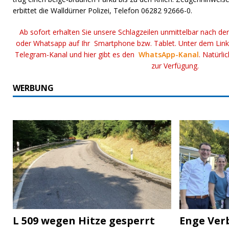
erbittet die Walldürner Polizei, Telefon 06282 92666-0.
Ab sofort erhalten Sie unsere Schlagzeilen unmittelbar nach de
oder Whatsapp auf Ihr Smartphone bzw. Tablet. Unter dem Lin
Telegram-Kanal und hier gibt es den
WhatsApp-Kanal
. Natürli
zur Verfügung.
WERBUNG
L 509 wegen Hitze gesperrt
Enge Ver