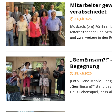
Mitarbeiter gew
verabschiedet
31. Juli 2026
Mosbach. (pm) Für ihren l
Mitarbeiterinnen und Mita
und zwei weitere in den 
„GemEinsam?!“ –
Begegnung
28. Juli 2026
(Foto: Liane Merkle) Lan
„GemEinsam?!“ stand das
Haus Lebensquell, dass al