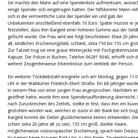
Sie machte den Mann auf eine Spendenliste aufmerksam, wonac
einige Spender sich eingetragen hatten. Der hilfsbereite Mann rei
sich in die vermeintliche Liste der Spender ein und gab der
Unbekannten anschließend ebenfalls 10 Euro. Später musste er j
feststellen, dass ihm Bargeld einer höheren Summe aus der Geld
gefischt wurde. Die Frau wird wie folgt beschrieben: Etwa 20 Jahr
alt, kindliches Erscheinungsbild, schlank, zirka 150 bis 155 cm gro
Zur Tatzeit trug sie eine graue Winterjacke mit Fischgrätenmuste
Kapuze. Die Polizei in Buchen, Telefon 06281 9040, erhofft sich 
weitere Zeugenhinweise Erkenntnisse zum Verbleib der Person.
Ein weiterer Trickdiebstahl ereignete sich am Montag, gegen 11.
Uhr in der Walldürner Friedrich-Ebert-Straße. Ein 68-Jähriger wurd
in seinem Pkw von einer jungen Frau angesprochen. Nachdem er 
geöffnet hatte, wurde ihm eine Spendenaufforderung überreicht. 
nach Zurückreichen des Zettels, stellte er fest, dass ihm ein Kuve
gestohlen worden war, welches er zuvor in der Bank bei sich trug
Bargeld konnte die Diebin glücklicherweise keines entwenden. Di
schien zirka 20 Jahre alt zu sein, 155 cm groß, dunkle Haare,
möglicherweise osteuropäischer Erscheinung, sprach kein Deuts
trug einen beige-braunen Parka bis zu den Knien. Zeugenhinweis