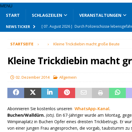
MENU
START
SCHLAGZEILEN
VERANSTALTUNGEN
[ 07. August 2026 ]
Drogen auf Spielplatz gefunden
NEWS TICKER
[ 07. August 2026 ]
Nach tödlichem Unfall Fahrerin att
STARTSEITE
Kleine Trickdiebin macht große Beute
[ 06. August 2026 ]
Mit den Jägern im Revier unterwe
[ 06. August 2026 ]
Unfallflucht auf Klinikparkplatz
Kleine Trickdiebin macht g
[ 06. August 2026 ]
Seit 66 Jahren auf Mähdrescher u
[ 06. August 2026 ]
Wohnhäuser nach Brand unbewo
02. Dezember 2014
Allgemein
[ 07. August 2026 ]
L 509 wegen Hitze gesperrt
SON
[ 07. August 2026 ]
Enge Verbundenheit mit den Schlo
[ 07. August 2026 ]
Mittelstand und Start-ups vernetzt
Abonnieren Sie kostenlos unseren
WhatsApp-Kanal
.
Buchen/Walldürn.
(ots)
. Ein 67-Jähriger wurde am Montag, gege
[ 07. August 2026 ]
Durch Polizeischüsse lebensgefähr
Wimpinaplatz in Buchen Opfer eines dreisten Trickbetrugs. Er wu
von einer jungen Frau angesprochen, die vorgab, taubstumm zu s