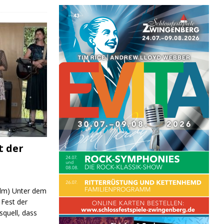
t der
 (lm) Unter dem
Fest der
quell, dass