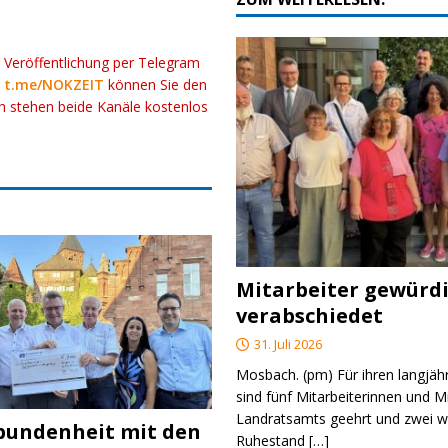
r Veröffentlichung per Telegram
k
t.me/NOKZEIT
können Sie den
ch stehen beide Kanäle kostenlos
Mitarbeiter gewürd
verabschiedet
31. Juli 2026
Mosbach. (pm) Für ihren langjäh
sind fünf Mitarbeiterinnen und M
Landratsamts geehrt und zwei we
bundenheit mit den
Ruhestand
[…]