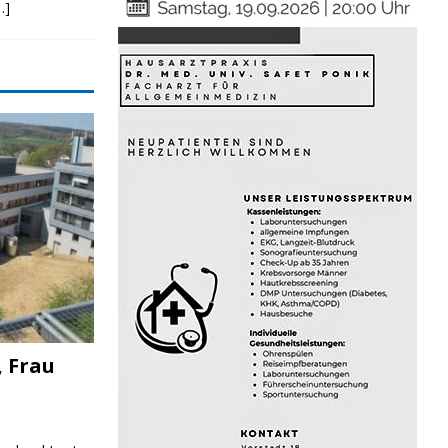
…]
, Frau