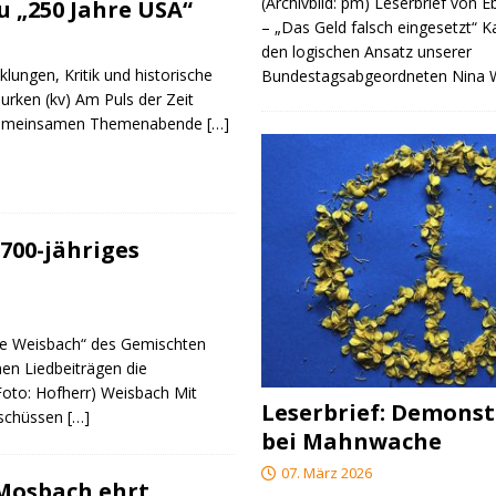
(Archivbild: pm) Leserbrief von 
 „250 Jahre USA“
– „Das Geld falsch eingesetzt“ 
den logischen Ansatz unserer
klungen, Kritik und historische
Bundestagsabgeordneten Nina
urken (kv) Am Puls der Zeit
e gemeinsamen Themenabende
[…]
700-jähriges
re Weisbach“ des Gemischten
nen Liedbeiträgen die
(Foto: Hofherr) Weisbach Mit
Leserbrief: Demonst
rschüssen
[…]
bei Mahnwache
07. März 2026
 Mosbach ehrt