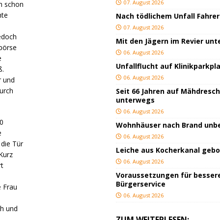
07. August 2026
h schon
hte
Nach tödlichem Unfall Fahrer
07. August 2026
edoch
Mit den Jägern im Revier un
börse
06. August 2026
e
Unfallflucht auf Klinikparkpl
ß.
06. August 2026
r und
durch
Seit 66 Jahren auf Mähdresc
unterwegs
06. August 2026
00
Wohnhäuser nach Brand un
e
06. August 2026
die Tür
Leiche aus Kocherkanal geb
Kurz
06. August 2026
rt
Voraussetzungen für besser
.
Bürgerservice
e Frau
06. August 2026
ch und
ZUM WEITERLESEN:
e