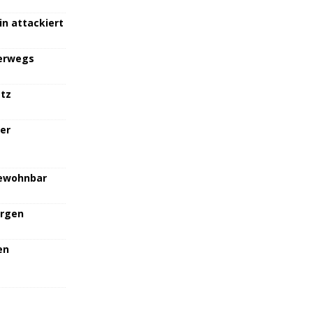
in attackiert
terwegs
atz
her
bewohnbar
orgen
en