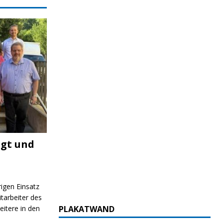
igt und
rigen Einsatz
itarbeiter des
itere in den
PLAKATWAND