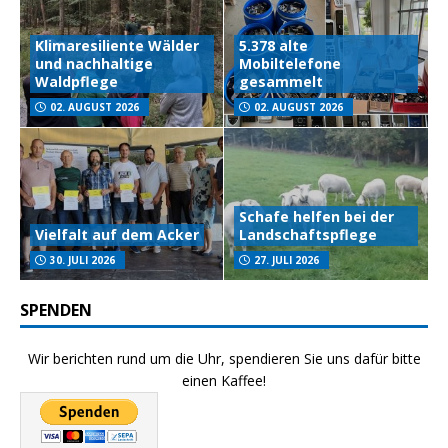
Klimaresiliente Wälder
5.378 alte
und nachhaltige
Mobiltelefone
Waldpflege
gesammelt
02. AUGUST 2026
02. AUGUST 2026
Schafe helfen bei der
Vielfalt auf dem Acker
Landschaftspflege
30. JULI 2026
27. JULI 2026
SPENDEN
Wir berichten rund um die Uhr, spendieren Sie uns dafür bitte
einen Kaffee!