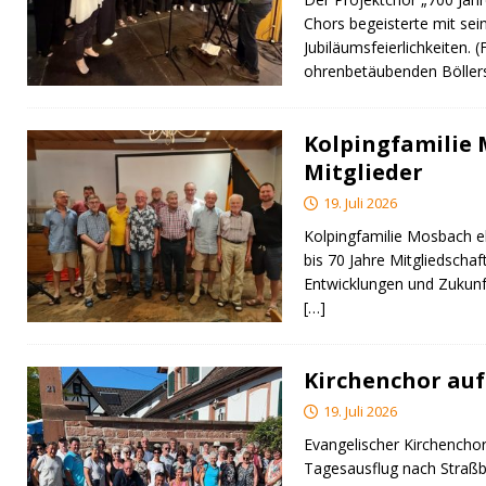
Chors begeisterte mit sei
Jubiläumsfeierlichkeiten. 
ohrenbetäubenden Bölle
Kolpingfamilie
Mitglieder
19. Juli 2026
Kolpingfamilie Mosbach eh
bis 70 Jahre Mitgliedschaft
Entwicklungen und Zukunf
[…]
Kirchenchor auf
19. Juli 2026
Evangelischer Kirchencho
Tagesausflug nach Straßbur