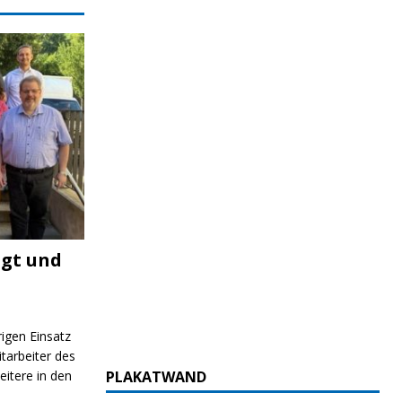
igt und
rigen Einsatz
itarbeiter des
itere in den
PLAKATWAND
ND/BILDUNG
JUGEND/BILDUNG
JUGEND/BIL