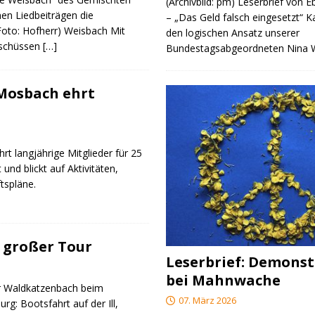
(Archivbild: pm) Leserbrief von 
nen Liedbeiträgen die
– „Das Geld falsch eingesetzt“ 
(Foto: Hofherr) Weisbach Mit
den logischen Ansatz unserer
rschüssen
[…]
Bundestagsabgeordneten Nina
 Mosbach ehrt
rt langjährige Mitglieder für 25
 und blickt auf Aktivitäten,
tspläne.
 großer Tour
Leserbrief: Demonst
bei Mahnwache
r Waldkatzenbach beim
07. März 2026
g: Bootsfahrt auf der Ill,