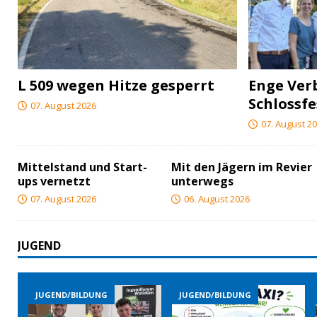
L 509 wegen Hitze gesperrt
Enge Ver
Schlossfe
07. August 2026
07. August 2
Mittelstand und Start-
Mit den Jägern im Revier
ups vernetzt
unterwegs
07. August 2026
06. August 2026
JUGEND
JUGEND/BILDUNG
JUGEND/BILDUNG