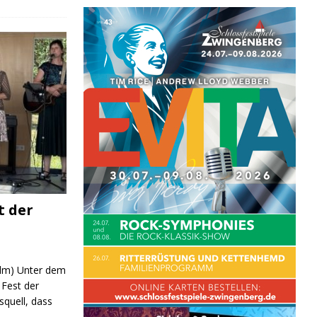
t der
 (lm) Unter dem
Fest der
quell, dass