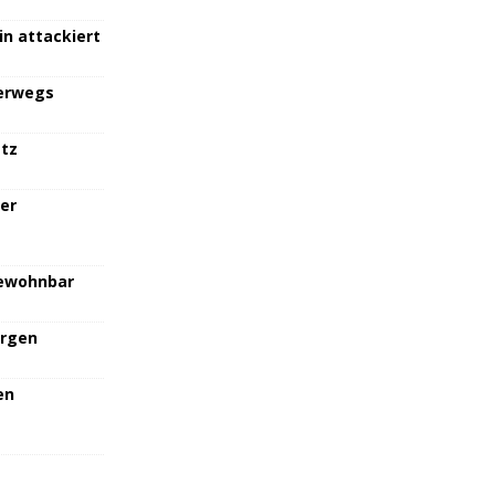
in attackiert
terwegs
atz
her
bewohnbar
orgen
en