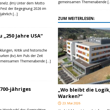
gemeinsamen Themenabende
[
genelz. (lm) Unter dem Motto
 Fest der Begegnung 2026 im
ljährlich
[…]
ZUM WEITERLESEN:
 „250 Jahre USA“
klungen, Kritik und historische
urken (kv) Am Puls der Zeit
e gemeinsamen Themenabende
[…]
700-jähriges
„Wo bleibt die Logik
Warken?“
23. Mai 2026
re Weisbach“ des Gemischten