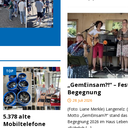
TOP
„GemEinsam?!“ – Fes
Begegnung
28. Juli 2026
(Foto: Liane Merkle) Langenelz.
Motto „GemEinsam?!“ stand das 
5.378 alte
Begegnung 2026 im Haus Lebens
Mobiltelefone
alljährlich
[…]