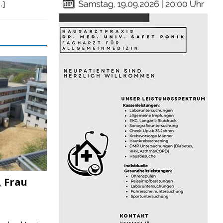
…]
, Frau