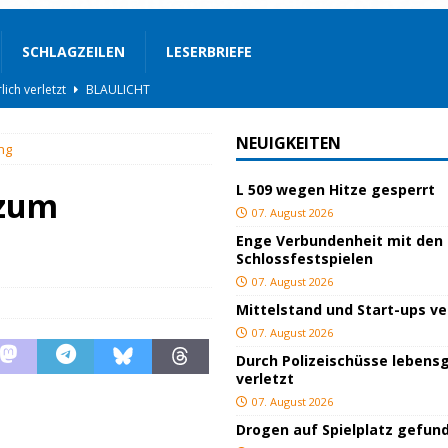
SCHLAGZEILEN
LESERBRIEFE
lich verletzt
BLAULICHT
BLAULICHT
NEUIGKEITEN
ng
ackiert
BLAULICHT
L 509 wegen Hitze gesperrt
gs
JUGEND/BILDUNG
 zum
07. August 2026
BLAULICHT
Enge Verbundenheit mit den
Schlossfestspielen
nterwegs
TOP
07. August 2026
hnbar
BLAULICHT
Mittelstand und Start-ups v
STIGES
07. August 2026
Durch Polizeischüsse lebensg
ssfestspielen
KULTUR
verletzt
TOP
07. August 2026
Drogen auf Spielplatz gefun