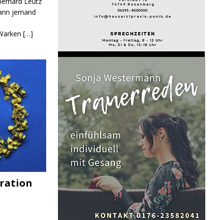
Eberhard Leutz
Kann jemand
 Warken
[…]
ration