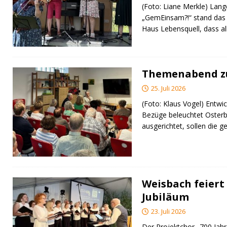
(Foto: Liane Merkle) Lan
„GemEinsam?!“ stand das
Haus Lebensquell, dass al
Themenabend zu
25. Juli 2026
(Foto: Klaus Vogel) Entwic
Bezüge beleuchtet Osterb
ausgerichtet, sollen di
Weisbach feiert 
Jubiläum
23. Juli 2026
Der Projektchor „700 Jah