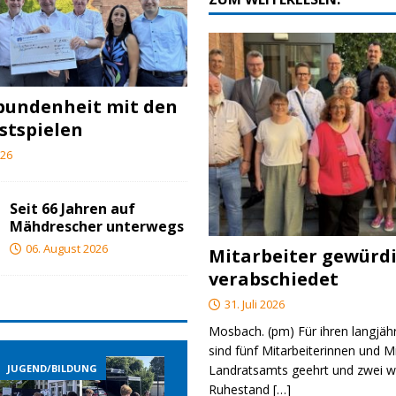
bundenheit mit den
stspielen
026
Seit 66 Jahren auf
Mähdrescher unterwegs
06. August 2026
Mitarbeiter gewürd
verabschiedet
31. Juli 2026
Mosbach. (pm) Für ihren langjäh
sind fünf Mitarbeiterinnen und M
Landratsamts geehrt und zwei we
JUGEND/BILDUNG
JUGEND/BILDUNG
JUGE
Ruhestand
[…]