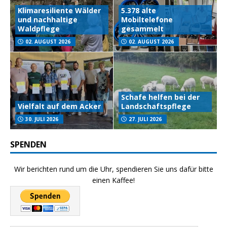
Klimaresiliente Wälder
5.378 alte
und nachhaltige
Mobiltelefone
Waldpflege
gesammelt
02. AUGUST 2026
02. AUGUST 2026
Schafe helfen bei der
Vielfalt auf dem Acker
Landschaftspflege
30. JULI 2026
27. JULI 2026
SPENDEN
Wir berichten rund um die Uhr, spendieren Sie uns dafür bitte
einen Kaffee!