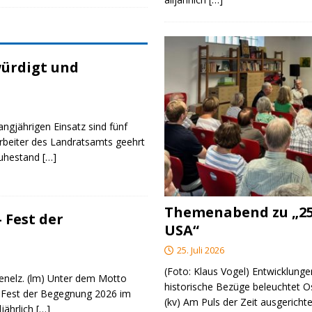
ürdigt und
angjährigen Einsatz sind fünf
rbeiter des Landratsamts geehrt
Ruhestand
[…]
Themenabend zu „25
 Fest der
USA“
25. Juli 2026
(Foto: Klaus Vogel) Entwicklungen
genelz. (lm) Unter dem Motto
historische Bezüge beleuchtet O
 Fest der Begegnung 2026 im
(kv) Am Puls der Zeit ausgerichte
ljährlich
[…]