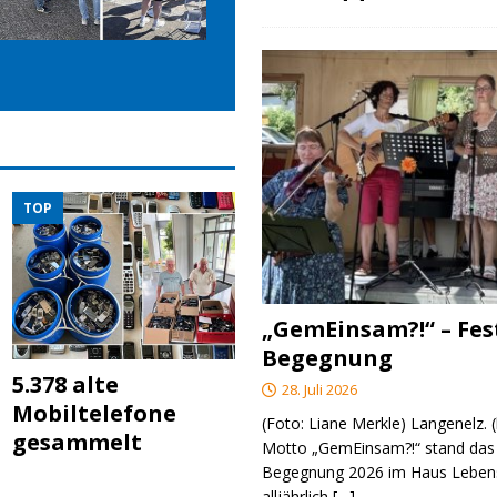
TOP
„GemEinsam?!“ – Fes
Begegnung
5.378 alte
28. Juli 2026
Mobiltelefone
(Foto: Liane Merkle) Langenelz.
gesammelt
Motto „GemEinsam?!“ stand das 
Begegnung 2026 im Haus Lebens
alljährlich
[…]