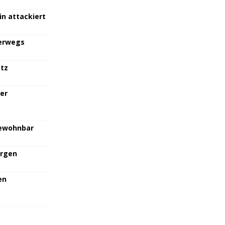
in attackiert
terwegs
atz
her
bewohnbar
orgen
en