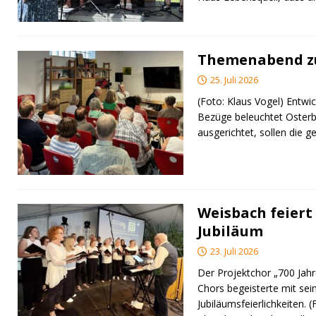
Themenabend zu
25. Juli 2026
(Foto: Klaus Vogel) Entwic
Bezüge beleuchtet Osterb
ausgerichtet, sollen di
Weisbach feiert 
Jubiläum
23. Juli 2026
Der Projektchor „700 Jah
Chors begeisterte mit sei
Jubiläumsfeierlichkeiten. 