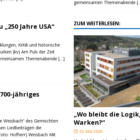
gemeinsamen Themenabende
[
ZUM WEITERLESEN:
 „250 Jahre USA“
klungen, Kritik und historische
urken (kv) Am Puls der Zeit
e gemeinsamen Themenabende
[…]
700-jähriges
„Wo bleibt die Logik
re Weisbach“ des Gemischten
Warken?“
nen Liedbeiträgen die
23. Mai 2026
(Foto: Hofherr) Weisbach Mit