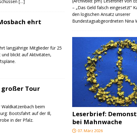
(Archivbild: pm) Leserbrief von 
rschüssen
[…]
– „Das Geld falsch eingesetzt“ 
den logischen Ansatz unserer
 Mosbach ehrt
Bundestagsabgeordneten Nina
rt langjährige Mitglieder für 25
 und blickt auf Aktivitäten,
tspläne.
 großer Tour
r Waldkatzenbach beim
Leserbrief: Demonst
g: Bootsfahrt auf der Ill,
obe in der Pfalz.
bei Mahnwache
07. März 2026