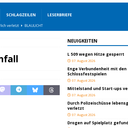
SCHLAGZEILEN
LESERBRIEFE
lich verletzt
BLAULICHT
BLAULICHT
NEUIGKEITEN
ackiert
BLAULICHT
L 509 wegen Hitze gesperrt
gs
JUGEND/BILDUNG
nfall
07. August 2026
BLAULICHT
Enge Verbundenheit mit den
Schlossfestspielen
nterwegs
TOP
07. August 2026
hnbar
BLAULICHT
Mittelstand und Start-ups v
STIGES
07. August 2026
Durch Polizeischüsse lebensg
ssfestspielen
KULTUR
verletzt
TOP
07. August 2026
Drogen auf Spielplatz gefun