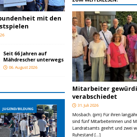
bundenheit mit den
stspielen
026
Seit 66 Jahren auf
Mähdrescher unterwegs
06. August 2026
Mitarbeiter gewürd
verabschiedet
31. Juli 2026
JUGEND/BILDUNG
JUGEND/BILDUNG
JUGE
Mosbach. (pm) Für ihren langjäh
sind fünf Mitarbeiterinnen und M
Landratsamts geehrt und zwei we
Ruhestand
[…]