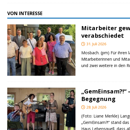
VON INTERESSE
Mitarbeiter gew
verabschiedet
31. Juli 2026
Mosbach. (pm) Für ihren l
Mitarbeiterinnen und Mita
und zwei weitere in den 
„GemEinsam?!“ –
Begegnung
28. Juli 2026
(Foto: Liane Merkle) Lan
„GemEinsam?!“ stand das
Haus Lebensquell, dass al