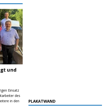
igt und
ND/BILDUNG
JUGEND/BILDUNG
JUGEND/BIL
rigen Einsatz
itarbeiter des
itere in den
PLAKATWAND