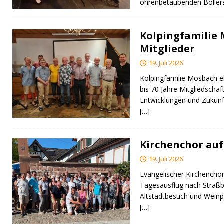
ohrenbetäubenden Bölle
Kolpingfamilie
Mitglieder
19. Juli 2026
Kolpingfamilie Mosbach eh
bis 70 Jahre Mitgliedschaft
Entwicklungen und Zukunf
[…]
Kirchenchor auf
19. Juli 2026
Evangelischer Kirchencho
Tagesausflug nach Straßbur
Altstadtbesuch und Weinpr
[…]