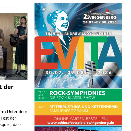
t der
 (lm) Unter dem
Fest der
quell, dass