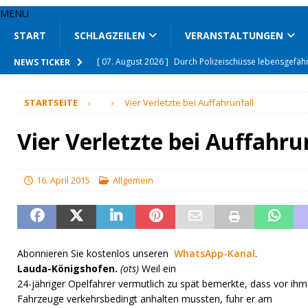
MENU
START
SCHLAGZEILEN
VERANSTALTUNGEN
[ 07. August 2026 ]
Durch Polizeischüsse lebensgefähr
NEWS TICKER
[ 07. August 2026 ]
Drogen auf Spielplatz gefunden
STARTSEITE
Vier Verletzte bei Auffahrunfall
[ 07. August 2026 ]
Nach tödlichem Unfall Fahrerin att
[ 06. August 2026 ]
Mit den Jägern im Revier unterwe
Vier Verletzte bei Auffahru
[ 06. August 2026 ]
Unfallflucht auf Klinikparkplatz
[ 06. August 2026 ]
Seit 66 Jahren auf Mähdrescher u
16. April 2015
Allgemein
[ 06. August 2026 ]
Wohnhäuser nach Brand unbewo
[ 07. August 2026 ]
L 509 wegen Hitze gesperrt
SON
[ 07. August 2026 ]
Enge Verbundenheit mit den Schlo
Abonnieren Sie kostenlos unseren
WhatsApp-Kanal
.
Lauda-Königshofen.
(ots)
Weil ein
[ 07. August 2026 ]
Mittelstand und Start-ups vernetzt
24-jähriger Opelfahrer vermutlich zu spät bemerkte, dass vor ihm
Fahrzeuge verkehrsbedingt anhalten mussten, fuhr er am