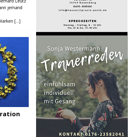
Eberhard Leutz
Kann jemand
 Warken
[…]
ration