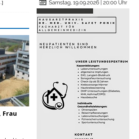
…]
, Frau