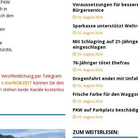
m PKW
Voraussetzungen für besser
h in
Bürgerservice
uch den
06. August 2026
Sparkasse unterstützt Welt
ten
05. August 2026
Mit Schlagring auf 21-Jährig
ie
eingeschlagen
ürzte,
05. August 2026
76-Jähriger tötet Ehefrau
05. August 2026
r Veröffentlichung per Telegram
Drogenfahrt endet mit Unfal
k
t.me/NOKZEIT
können Sie den
05. August 2026
ch stehen beide Kanäle kostenlos
Frische Farbe für den Waggo
05. August 2026
PKW auf Parkplatz beschädi
05. August 2026
ZUM WEITERLESEN: