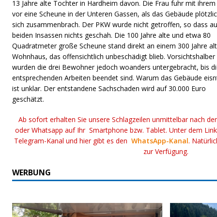
13 Jahre alte Tochter in Hardheim davon. Die Frau fuhr mit ihre
vor eine Scheune in der Unteren Gassen, als das Gebäude plötzlic
sich zusammenbrach. Der PKW wurde nicht getroffen, so dass a
beiden Insassen nichts geschah. Die 100 Jahre alte und etwa 80
Quadratmeter große Scheune stand direkt an einem 300 Jahre al
Wohnhaus, das offensichtlich unbeschädigt blieb. Vorsichtshalber
wurden die drei Bewohner jedoch woanders untergebracht, bis d
entsprechenden Arbeiten beendet sind. Warum das Gebäude eisnt
ist unklar. Der entstandene Sachschaden wird auf 30.000 Euro
geschätzt.
Ab sofort erhalten Sie unsere Schlagzeilen unmittelbar nach de
oder Whatsapp auf Ihr Smartphone bzw. Tablet. Unter dem Lin
Telegram-Kanal und hier gibt es den
WhatsApp-Kanal
. Natürli
zur Verfügung.
WERBUNG