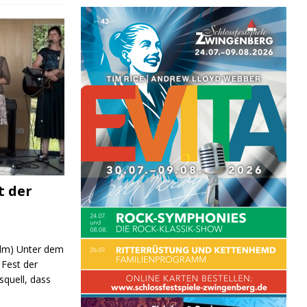
t der
 (lm) Unter dem
Fest der
quell, dass