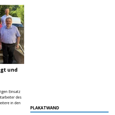
igt und
rigen Einsatz
itarbeiter des
itere in den
PLAKATWAND