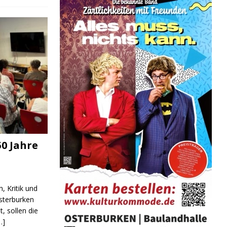
0 Jahre
, Kritik und
sterburken
t, sollen die
…]