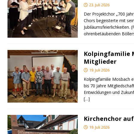
23. Juli 2026
Der Projektchor „700 Jah
Chors begeisterte mit sei
Jubiläumsfeierlichkeiten. 
ohrenbetäubenden Bölle
Kolpingfamilie
Mitglieder
19. Juli 2026
Kolpingfamilie Mosbach eh
bis 70 Jahre Mitgliedschaft
Entwicklungen und Zukunf
[…]
Kirchenchor auf
19. Juli 2026