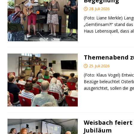
Begegnung
28. Juli 2026
(Foto: Liane Merkle) Lan
„GemEinsam?!“ stand das
Haus Lebensquell, dass al
Themenabend zu
25. Juli 2026
(Foto: Klaus Vogel) Entwic
Bezüge beleuchtet Osterb
ausgerichtet, sollen di
Weisbach feiert 
Jubiläum