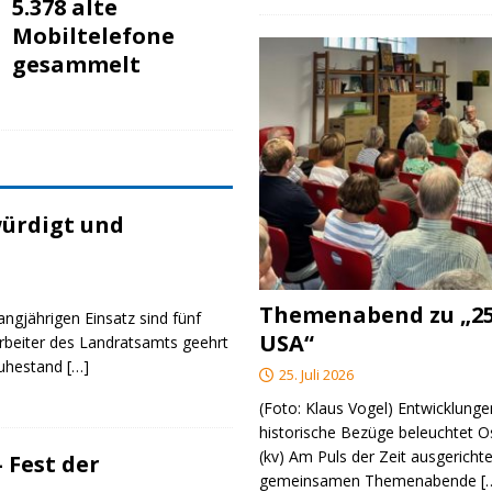
5.378 alte
Mobiltelefone
gesammelt
ürdigt und
Themenabend zu „25
angjährigen Einsatz sind fünf
USA“
rbeiter des Landratsamts geehrt
Ruhestand
[…]
25. Juli 2026
(Foto: Klaus Vogel) Entwicklungen
historische Bezüge beleuchtet O
(kv) Am Puls der Zeit ausgerichte
 Fest der
gemeinsamen Themenabende
[