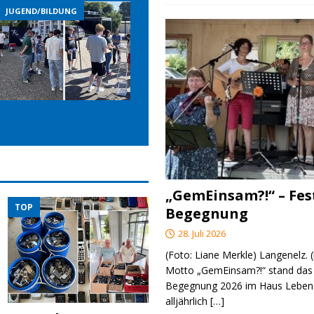
JUGEND/BILDUNG
JUGEND/BILDUNG
„GemEinsam?!“ – Fes
TOP
Begegnung
28. Juli 2026
(Foto: Liane Merkle) Langenelz.
Motto „GemEinsam?!“ stand das 
Begegnung 2026 im Haus Lebens
alljährlich
[…]