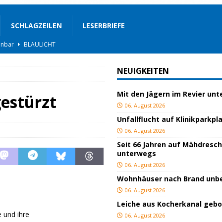
SCHLAGZEILEN
LESERBRIEFE
BLAULICHT
rgerservice
SONSTIGES
NEUIGKEITEN
ger
TOP
Mit den Jägern im Revier un
ngeschlagen
BLAULICHT
gestürzt
06. August 2026
ICHT
Unfallflucht auf Klinikparkpl
AULICHT
06. August 2026
Seit 66 Jahren auf Mähdresc
gs
JUGEND/BILDUNG
unterwegs
BLAULICHT
06. August 2026
Wohnhäuser nach Brand un
nterwegs
TOP
06. August 2026
hnbar
BLAULICHT
Leiche aus Kocherkanal geb
 und ihre
06. August 2026