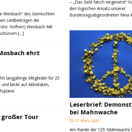
– „Das Geld falsch eingesetzt“ 
den logischen Ansatz unserer
re Weisbach“ des Gemischten
Bundestagsabgeordneten Nina
nen Liedbeiträgen die
(Foto: Hofherr) Weisbach Mit
rschüssen
[…]
 Mosbach ehrt
rt langjährige Mitglieder für 25
 und blickt auf Aktivitäten,
tspläne.
Leserbrief: Demonst
bei Mahnwache
 großer Tour
07. März 2026
Am Rande der 125. Mahnwache