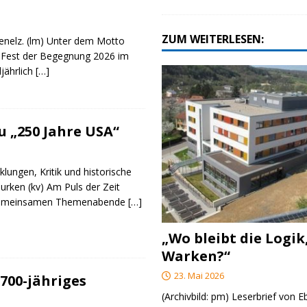
ZUM WEITERLESEN:
genelz. (lm) Unter dem Motto
 Fest der Begegnung 2026 im
ljährlich
[…]
 „250 Jahre USA“
klungen, Kritik und historische
urken (kv) Am Puls der Zeit
e gemeinsamen Themenabende
[…]
„Wo bleibt die Logik
Warken?“
23. Mai 2026
700-jähriges
(Archivbild: pm) Leserbrief von 