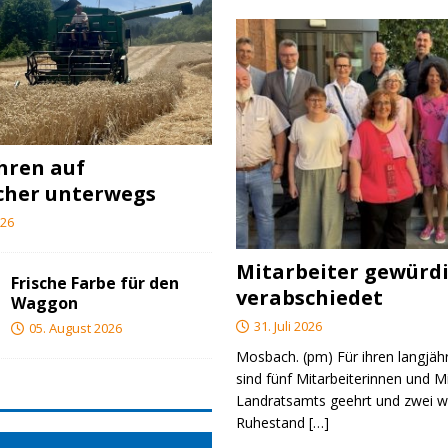
ahren auf
cher unterwegs
026
Mitarbeiter gewürd
Frische Farbe für den
verabschiedet
Waggon
31. Juli 2026
05. August 2026
Mosbach. (pm) Für ihren langjäh
sind fünf Mitarbeiterinnen und M
Landratsamts geehrt und zwei we
Ruhestand
[…]