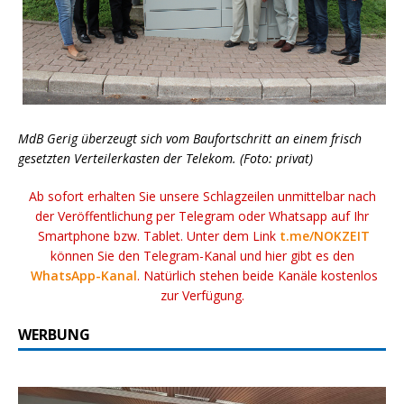
MdB Gerig überzeugt sich vom Baufortschritt an einem frisch
gesetzten Verteilerkasten der Telekom. (Foto: privat)
Ab sofort erhalten Sie unsere Schlagzeilen unmittelbar nach
der Veröffentlichung per Telegram oder Whatsapp auf Ihr
Smartphone bzw. Tablet. Unter dem Link
t.me/NOKZEIT
können Sie den Telegram-Kanal und hier gibt es den
WhatsApp-Kanal
. Natürlich stehen beide Kanäle kostenlos
zur Verfügung.
WERBUNG