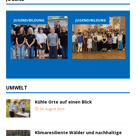
BILDUNG
JUGEND/BILDUNG
JUGEND/BILDUN
Prev
Nex
ious
t
UMWELT
Kühle Orte auf einen Blick
04. August 2026
Klimaresiliente Wälder und nachhaltige