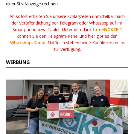
einer Strafanzeige rechnen.
Ab sofort erhalten Sie unsere Schlagzeilen unmittelbar nach
der Veröffentlichung per Telegram oder Whatsapp auf Ihr
Smartphone bzw. Tablet. Unter dem Link
t.me/NOKZEIT
können Sie den Telegram-Kanal und hier gibt es den
WhatsApp-Kanal
. Natürlich stehen beide Kanäle kostenlos
zur Verfügung.
WERBUNG