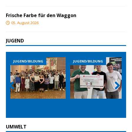
Frische Farbe für den Waggon
05. August 2026
JUGEND
LDUNG
JUGEND/BILDUNG
JUGEND/BILDUNG
Prev
Nex
ious
t
UMWELT