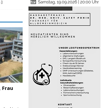
…]
, Frau