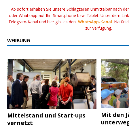
Ab sofort erhalten Sie unsere Schlagzeilen unmittelbar nach de
oder Whatsapp auf Ihr Smartphone bzw. Tablet. Unter dem Lin
Telegram-Kanal und hier gibt es den
WhatsApp-Kanal
. Natürli
zur Verfügung.
WERBUNG
Mit den J
Mittelstand und Start-ups
unterwe
vernetzt