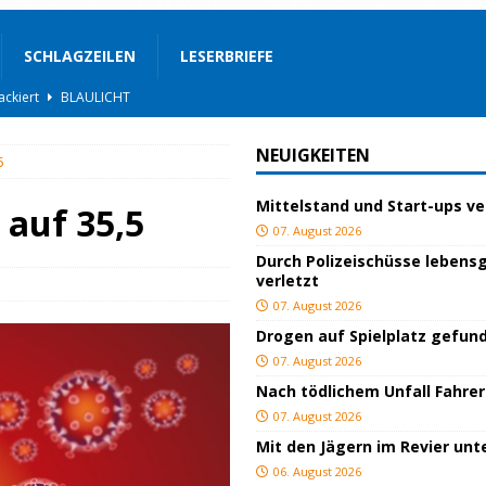
SCHLAGZEILEN
LESERBRIEFE
gs
JUGEND/BILDUNG
BLAULICHT
NEUIGKEITEN
5
nterwegs
TOP
Mittelstand und Start-ups v
hnbar
BLAULICHT
 auf 35,5
07. August 2026
BLAULICHT
Durch Polizeischüsse lebensg
verletzt
rgerservice
SONSTIGES
07. August 2026
TOP
Drogen auf Spielplatz gefun
lich verletzt
BLAULICHT
07. August 2026
Nach tödlichem Unfall Fahrer
BLAULICHT
07. August 2026
ackiert
BLAULICHT
Mit den Jägern im Revier un
06. August 2026