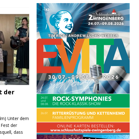
t der
 (lm) Unter dem
Fest der
quell, dass