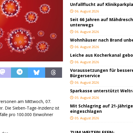
Unfallflucht auf Klinikparkpl
06. August 2026
Seit 66 Jahren auf Mähdresc
unterwegs
06. August 2026
Wohnhäuser nach Brand un
06. August 2026
Leiche aus Kocherkanal geb
06. August 2026
Voraussetzungen für besser
Bürgerservice
06. August 2026
Sparkasse unterstützt Welt
05. August 2026
 Personen am Mittwoch, 07.
Mit Schlagring auf 21-Jährig
. Die Sieben-Tage-Inzidenz ist
eingeschlagen
sfälle pro 100.000 Einwohner
05. August 2026
ZUM WEITERLESEN: