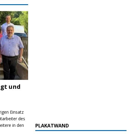
igt und
rigen Einsatz
itarbeiter des
itere in den
PLAKATWAND