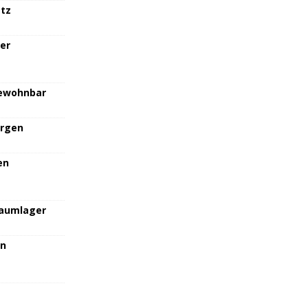
atz
her
bewohnbar
orgen
en
raumlager
en