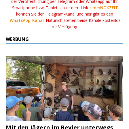
der Veröffentlichung per Telegram oder Whatsapp auf Ihr
Smartphone bzw. Tablet. Unter dem Link
t.me/NOKZEIT
können Sie den Telegram-Kanal und hier gibt es den
WhatsApp-Kanal
. Natürlich stehen beide Kanäle kostenlos
zur Verfügung.
WERBUNG
Mit den Jägern im Revier unterwegs