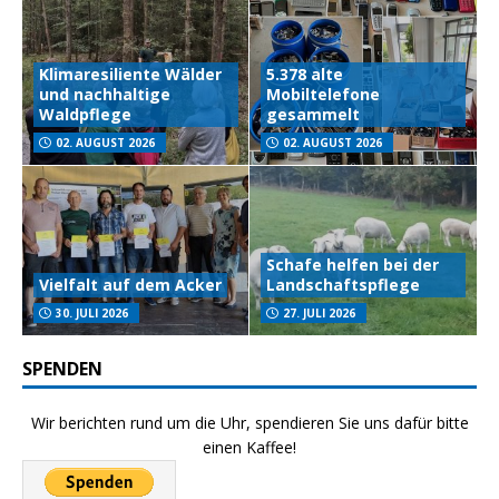
Klimaresiliente Wälder
5.378 alte
und nachhaltige
Mobiltelefone
Waldpflege
gesammelt
02. AUGUST 2026
02. AUGUST 2026
Schafe helfen bei der
Vielfalt auf dem Acker
Landschaftspflege
30. JULI 2026
27. JULI 2026
SPENDEN
Wir berichten rund um die Uhr, spendieren Sie uns dafür bitte
einen Kaffee!