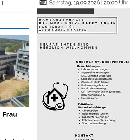
…]
, Frau