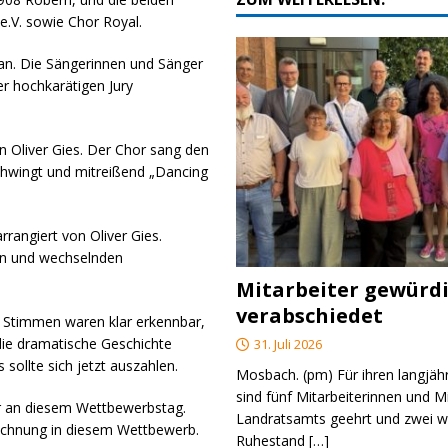
.V. sowie Chor Royal.
 an. Die Sängerinnen und Sänger
er hochkarätigen Jury
 Oliver Gies. Der Chor sang den
chwingt und mitreißend „Dancing
rangiert von Oliver Gies.
sen und wechselnden
Mitarbeiter gewürd
verabschiedet
n Stimmen waren klar erkennbar,
 die dramatische Geschichte
31. Juli 2026
 sollte sich jetzt auszahlen.
Mosbach. (pm) Für ihren langjäh
sind fünf Mitarbeiterinnen und M
or an diesem Wettbewerbstag.
Landratsamts geehrt und zwei we
zeichnung in diesem Wettbewerb.
Ruhestand
[…]