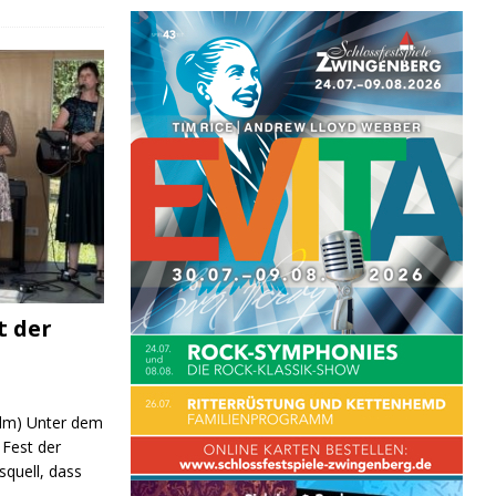
t der
 (lm) Unter dem
Fest der
quell, dass