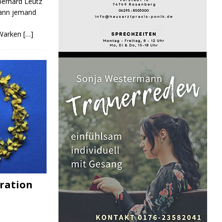
Eberhard Leutz
Kann jemand
 Warken
[…]
ration