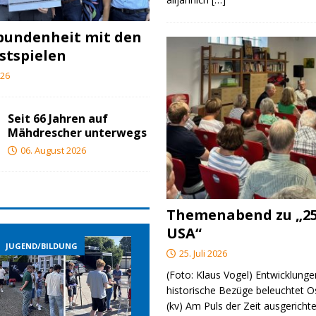
bundenheit mit den
stspielen
026
Seit 66 Jahren auf
Mähdrescher unterwegs
06. August 2026
Themenabend zu „25
USA“
JUGEND/BILDUNG
JUGEND/BILDUNG
25. Juli 2026
(Foto: Klaus Vogel) Entwicklungen
historische Bezüge beleuchtet O
(kv) Am Puls der Zeit ausgerichte