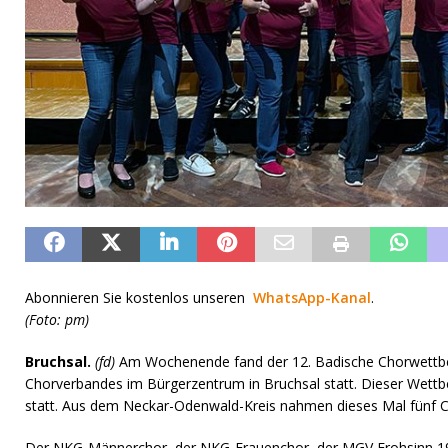
Abonnieren Sie kostenlos unseren
WhatsApp-Kanal
.
(Foto: pm)
Bruchsal.
(fd)
Am Wochenende fand der 12. Badische Chorwettb
Chorverbandes im Bürgerzentrum in Bruchsal statt. Dieser Wettbew
statt. Aus dem Neckar-Odenwald-Kreis nahmen dieses Mal fünf Ch
Der NKG-Männerchor, der NKG-Frauenchor, der MGV Frohsinn 19