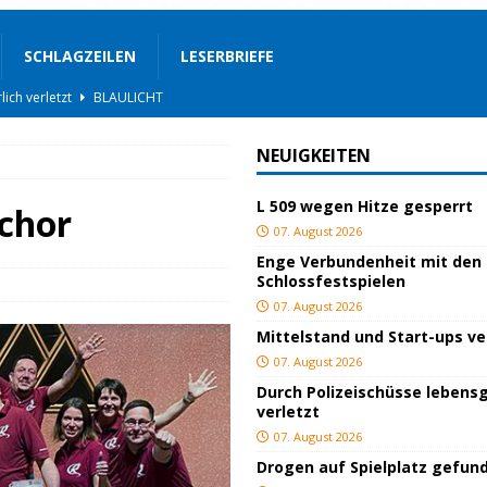
SCHLAGZEILEN
LESERBRIEFE
BLAULICHT
ackiert
BLAULICHT
NEUIGKEITEN
gs
JUGEND/BILDUNG
L 509 wegen Hitze gesperrt
BLAULICHT
rchor
07. August 2026
nterwegs
TOP
Enge Verbundenheit mit den
Schlossfestspielen
hnbar
BLAULICHT
07. August 2026
STIGES
Mittelstand und Start-ups v
ssfestspielen
KULTUR
07. August 2026
Durch Polizeischüsse lebensg
TOP
verletzt
lich verletzt
BLAULICHT
07. August 2026
Drogen auf Spielplatz gefun