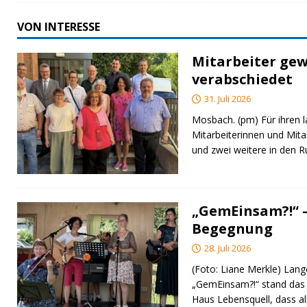
VON INTERESSE
Mitarbeiter gew
verabschiedet
31. Juli 2026
Mosbach. (pm) Für ihren l
Mitarbeiterinnen und Mita
und zwei weitere in den 
„GemEinsam?!“ –
Begegnung
28. Juli 2026
(Foto: Liane Merkle) Lan
„GemEinsam?!“ stand das
Haus Lebensquell, dass al