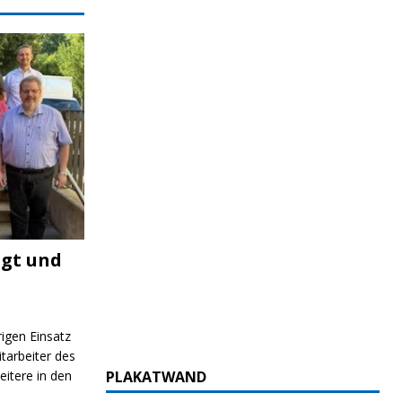
igt und
rigen Einsatz
itarbeiter des
itere in den
PLAKATWAND