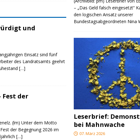
(Archivbild: pm) Leserbrief von 
– „Das Geld falsch eingesetzt“ 
den logischen Ansatz unserer
Bundestagsabgeordneten Nina
ürdigt und
angjährigen Einsatz sind fünf
rbeiter des Landratsamts geehrt
Ruhestand
[…]
 Fest der
Leserbrief: Demonst
genelz. (lm) Unter dem Motto
bei Mahnwache
 Fest der Begegnung 2026 im
07. März 2026
ljährlich
[…]