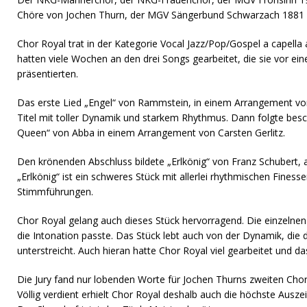
Chöre von Jochen Thurn, der MGV Sängerbund Schwarzach 1881 e
Chor Royal trat in der Kategorie Vocal Jazz/Pop/Gospel a capella
hatten viele Wochen an den drei Songs gearbeitet, die sie vor ein
präsentierten.
Das erste Lied „Engel“ von Rammstein, in einem Arrangement von
Titel mit toller Dynamik und starkem Rhythmus. Dann folgte bes
Queen“ von Abba in einem Arrangement von Carsten Gerlitz.
Den krönenden Abschluss bildete „Erlkönig“ von Franz Schubert, ar
„Erlkönig“ ist ein schweres Stück mit allerlei rhythmischen Fines
Stimmführungen.
Chor Royal gelang auch dieses Stück hervorragend. Die einzelne
die Intonation passte. Das Stück lebt auch von der Dynamik, die
unterstreicht. Auch hieran hatte Chor Royal viel gearbeitet und das
Die Jury fand nur lobenden Worte für Jochen Thurns zweiten Ch
Völlig verdient erhielt Chor Royal deshalb auch die höchste Aus