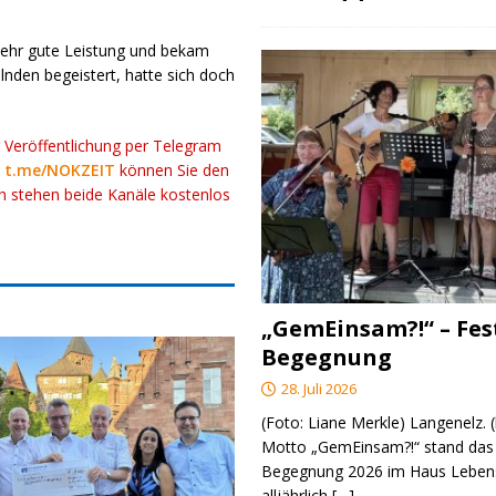
sehr gute Leistung und bekam
lnden begeistert, hatte sich doch
r Veröffentlichung per Telegram
k
t.me/NOKZEIT
können Sie den
ch stehen beide Kanäle kostenlos
„GemEinsam?!“ – Fes
Begegnung
28. Juli 2026
(Foto: Liane Merkle) Langenelz.
Motto „GemEinsam?!“ stand das 
Begegnung 2026 im Haus Lebens
alljährlich
[…]