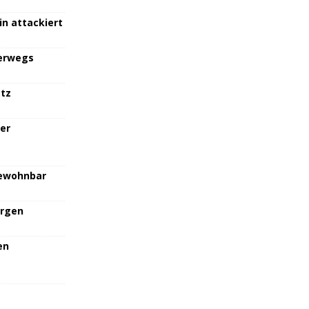
in attackiert
terwegs
atz
her
bewohnbar
orgen
en