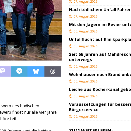
07. August 2026
Nach tödlichem Unfall Fahrer
07. August 2026
Mit den Jägern im Revier un
06. August 2026
Unfallflucht auf Klinikparkpl
06. August 2026
Seit 66 Jahren auf Mähdresc
unterwegs
06. August 2026
Wohnhäuser nach Brand un
06. August 2026
Leiche aus Kocherkanal geb
06. August 2026
Voraussetzungen für besser
ewerb des badischen
Bürgerservice
erb findet nur alle vier Jahre
06. August 2026
öre teil.
ZUM WEITERLESEN:
08 Robern, und die beiden