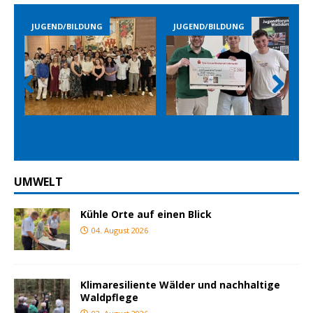
LDUNG
JUGEND/BILDUNG
JUGEND/BILDUNG
Prev
Nex
ious
t
UMWELT
Kühle Orte auf einen Blick
04. August 2026
Klimaresiliente Wälder und nachhaltige
Waldpflege