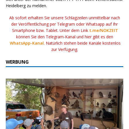
Heidelberg zu melden.
Ab sofort erhalten Sie unsere Schlagzeilen unmittelbar nach
der Veröffentlichung per Telegram oder Whatsapp auf Ihr
Smartphone bzw. Tablet. Unter dem Link
t.me/NOKZEIT
können Sie den Telegram-Kanal und hier gibt es den
WhatsApp-Kanal
. Natürlich stehen beide Kanäle kostenlos
zur Verfügung.
WERBUNG