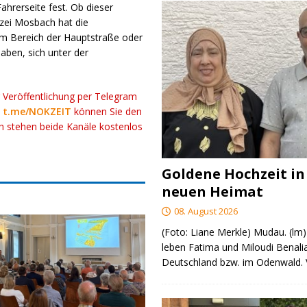
ahrerseite fest. Ob dieser
izei Mosbach hat die
im Bereich der Hauptstraße oder
ben, sich unter der
r Veröffentlichung per Telegram
k
t.me/NOKZEIT
können Sie den
ch stehen beide Kanäle kostenlos
Goldene Hochzeit in
neuen Heimat
08. August 2026
(Foto: Liane Merkle) Mudau. (lm)
leben Fatima und Miloudi Benalia
Deutschland bzw. im Odenwald.