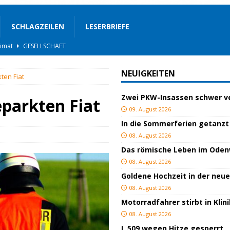
SCHLAGZEILEN
LESERBRIEFE
BLAULICHT
STIGES
NEUIGKEITEN
ten Fiat
ssfestspielen
KULTUR
Zwei PKW-Insassen schwer ve
TOP
parkten Fiat
09. August 2026
lich verletzt
BLAULICHT
In die Sommerferien getanzt
BLAULICHT
08. August 2026
Das römische Leben im Ode
t
BLAULICHT
08. August 2026
GEND/BILDUNG
Goldene Hochzeit in der neu
d
KULTUR
08. August 2026
Motorradfahrer stirbt in Kli
eimat
GESELLSCHAFT
08. August 2026
L 509 wegen Hitze gesperrt