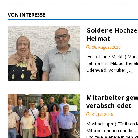
VON INTERESSE
Goldene Hochzei
Heimat
08. August 2026
(Foto: Liane Merkle) Muda
Fatima und Miloudi Benali
Odenwald. Vor über
[…]
Mitarbeiter gew
verabschiedet
31. Juli 2026
Mosbach. (pm) Für ihren l
Mitarbeiterinnen und Mita
und zwei weitere in den 