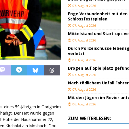
07. August 2026
Enge Verbundenheit mit den
Schlossfestspielen
07. August 2026
Mittelstand und Start-ups v
07. August 2026
Durch Polizeischüsse lebensg
verletzt
07. August 2026
Drogen auf Spielplatz gefun
07. August 2026
Nach tödlichem Unfall Fahrer
07. August 2026
Mit den Jägern im Revier un
06. August 2026
 eines 59-Jährigen in Obrigheim
hädigt. Der Fiat wurde gegen
ZUM WEITERLESEN:
auf Höhe der Hausnummer 22,
en Kirchplatz in Mosbach. Dort