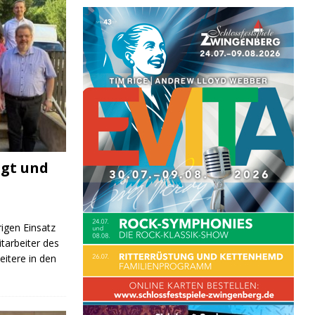
igt und
rigen Einsatz
itarbeiter des
itere in den