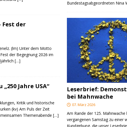
Bundestagsabgeordneten Nina
 Fest der
genelz. (lm) Unter dem Motto
 Fest der Begegnung 2026 im
ljährlich
[…]
 „250 Jahre USA“
Leserbrief: Demonst
bei Mahnwache
klungen, Kritik und historische
07. März 2026
urken (kv) Am Puls der Zeit
Am Rande der 125. Mahnwache
e gemeinsamen Themenabende
[…]
vergangenen Samstag zu einer w
Kundgebung, die unser Leserbrie