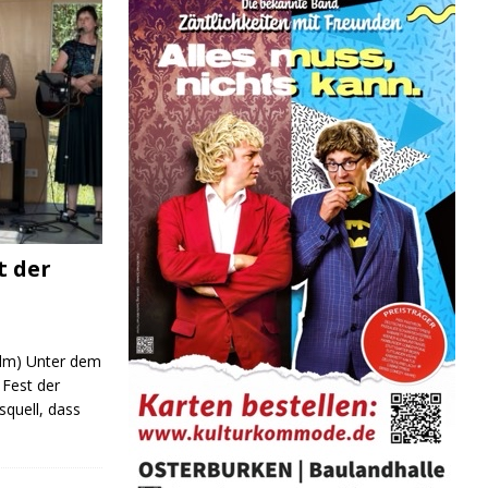
t der
 (lm) Unter dem
Fest der
quell, dass