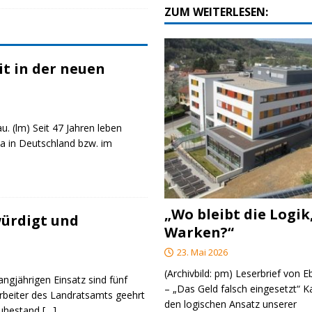
ZUM WEITERLESEN:
t in der neuen
u. (lm) Seit 47 Jahren leben
a in Deutschland bzw. im
„Wo bleibt die Logik
ürdigt und
Warken?“
23. Mai 2026
(Archivbild: pm) Leserbrief von 
angjährigen Einsatz sind fünf
– „Das Geld falsch eingesetzt“ 
rbeiter des Landratsamts geehrt
den logischen Ansatz unserer
Ruhestand
[…]