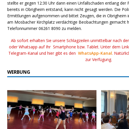
stellte er gegen 12:30 Uhr dann einen Unfallschaden entlang der F
bereits in Obrigheim entstand, kann nicht gesagt werden. Die Pol
Ermittlungen aufgenommen und bittet Zeugen, die in Obrigheim 
am Mosbacher Kirchplatz verdächtige Beobachtungen gemacht ha
Telefonnummer 06261 8090 zu melden.
Ab sofort erhalten Sie unsere Schlagzeilen unmittelbar nach de
oder Whatsapp auf Ihr Smartphone bzw. Tablet. Unter dem Lin
Telegram-Kanal und hier gibt es den
WhatsApp-Kanal
. Natürli
zur Verfügung.
WERBUNG