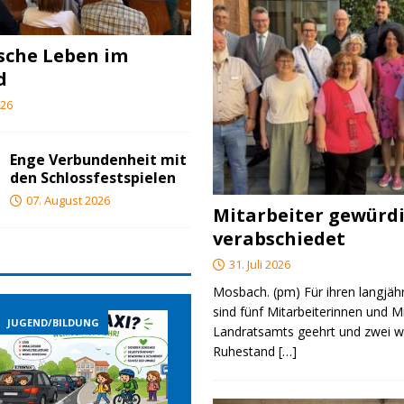
ische Leben im
d
026
Enge Verbundenheit mit
den Schlossfestspielen
07. August 2026
Mitarbeiter gewürd
verabschiedet
31. Juli 2026
Mosbach. (pm) Für ihren langjäh
sind fünf Mitarbeiterinnen und M
JUGEND/BILDUNG
JUGEND/BILDUNG
Landratsamts geehrt und zwei we
Ruhestand
[…]