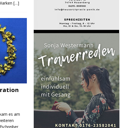
 Warken
[…]
ration
 kam es am
eiteren
fschreiber