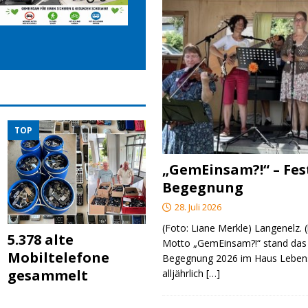
TOP
„GemEinsam?!“ – Fes
Begegnung
28. Juli 2026
(Foto: Liane Merkle) Langenelz.
5.378 alte
Motto „GemEinsam?!“ stand das 
Mobiltelefone
Begegnung 2026 im Haus Lebens
gesammelt
alljährlich
[…]