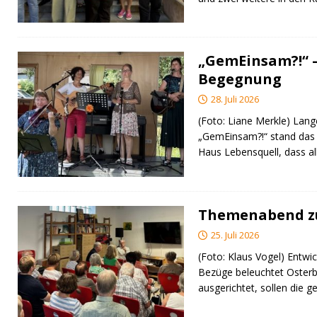
„GemEinsam?!“ –
Begegnung
28. Juli 2026
(Foto: Liane Merkle) Lan
„GemEinsam?!“ stand das
Haus Lebensquell, dass al
Themenabend zu
25. Juli 2026
(Foto: Klaus Vogel) Entwic
Bezüge beleuchtet Osterb
ausgerichtet, sollen di