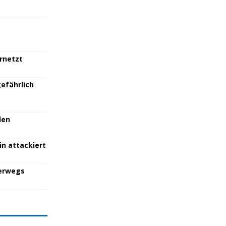
ernetzt
efährlich
den
in attackiert
terwegs