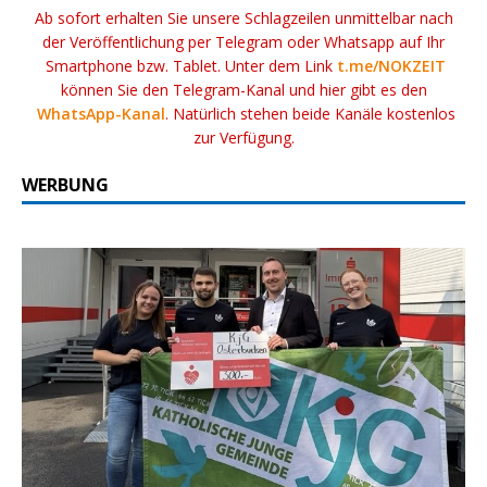
Ab sofort erhalten Sie unsere Schlagzeilen unmittelbar nach
der Veröffentlichung per Telegram oder Whatsapp auf Ihr
Smartphone bzw. Tablet. Unter dem Link
t.me/NOKZEIT
können Sie den Telegram-Kanal und hier gibt es den
WhatsApp-Kanal
. Natürlich stehen beide Kanäle kostenlos
zur Verfügung.
WERBUNG