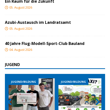
Ein Raum für die Zukunft
05. August 2026
Azubi-Austausch im Landratsamt
05. August 2026
40 Jahre Flug-Modell-Sport-Club Bauland
04. August 2026
JUGEND
END/BILDUNG
JUGEND/BILDUNG
JUGEND/B
Prev
Nex