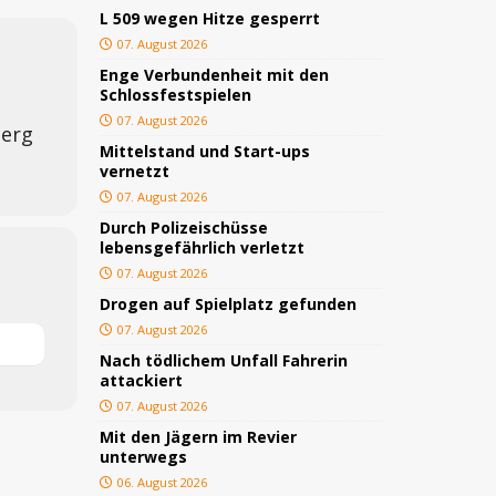
ackiert
BLAULICHT
L 509 wegen Hitze gesperrt
07. August 2026
gs
JUGEND/BILDUNG
Enge Verbundenheit mit den
BLAULICHT
Schlossfestspielen
07. August 2026
nterwegs
TOP
berg
Mittelstand und Start-ups
hnbar
BLAULICHT
vernetzt
07. August 2026
STIGES
Durch Polizeischüsse
ssfestspielen
KULTUR
lebensgefährlich verletzt
TOP
07. August 2026
Drogen auf Spielplatz gefunden
07. August 2026
Nach tödlichem Unfall Fahrerin
attackiert
07. August 2026
Mit den Jägern im Revier
unterwegs
06. August 2026