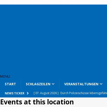
MENU
START
SCHLAGZEILEN
VERANSTALTUNGEN
[ 07. August 2026 ]
Durch Polizeischüsse lebensgefähr
NEWS TICKER
Events at this location
[ 07. August 2026 ]
Drogen auf Spielplatz gefunden