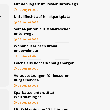
rgerservice
SONSTIGES
Mit den Jägern im Revier unterwegs
06. August 2026
ger
TOP
.
Unfallflucht auf Klinikparkplatz
ngeschlagen
BLAULICHT
06. August 2026
ICHT
Seit 66 Jahren auf Mähdrescher
unterwegs
AULICHT
06. August 2026
gs
JUGEND/BILDUNG
Wohnhäuser nach Brand
unbewohnbar
BLAULICHT
06. August 2026
nterwegs
TOP
Leiche aus Kocherkanal geborgen
06. August 2026
Voraussetzungen für besseren
Bürgerservice
06. August 2026
Sparkasse unterstützt
Weltraumlager
05. August 2026
Mit Schlagring auf 21-Jährigen