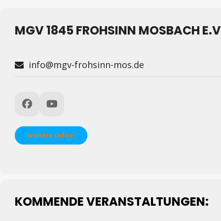
[ 06. August 2026 ]
Voraussetzungen für besseren Bü
[ 05. August 2026 ]
Sparkasse unterstützt Weltraumla
MGV 1845 FROHSINN MOSBACH E.V
[ 05. August 2026 ]
Mit Schlagring auf 21-Jährigen ei
[ 05. August 2026 ]
76-Jähriger tötet Ehefrau
BLAUL
info@mgv-frohsinn-mos.de
[ 05. August 2026 ]
Drogenfahrt endet mit Unfall
BL
[ 06. August 2026 ]
Mit den Jägern im Revier unterwe
[ 06. August 2026 ]
Unfallflucht auf Klinikparkplatz
[ 06. August 2026 ]
Seit 66 Jahren auf Mähdrescher u
weitere Infos:
KOMMENDE VERANSTALTUNGEN: