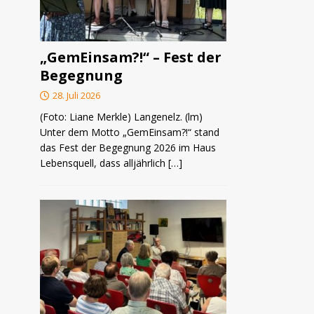
„GemEinsam?!“ – Fest der
Begegnung
28. Juli 2026
(Foto: Liane Merkle) Langenelz. (lm)
Unter dem Motto „GemEinsam?!“ stand
das Fest der Begegnung 2026 im Haus
Lebensquell, dass alljährlich
[…]