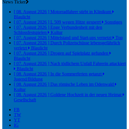
News Ticker
[ 08. August 2026 ]
Motorradfahrer stirbt in Klinikum
Blaulicht
[ 07. August 2026 ]
L 509 wegen Hitze gesperrt
Sonstiges
[ 07. August 2026 ]
Enge Verbundenheit mit den
Schlossfestspielen
Kultur
[ 07. August 2026 ]
Mittelstand und Start-ups vernetzt
Top
[ 07. August 2026 ]
Durch Polizeischüsse lebensgefährlich
verletzt
Blaulicht
[ 07. August 2026 ]
Drogen auf Spielplatz gefunden
Blaulicht
[ 07. August 2026 ]
Nach tödlichem Unfall Fahrerin attackiert
Blaulicht
[ 08. August 2026 ]
In die Sommerferien getanzt
Jugend/Bildung
[ 08. August 2026 ]
Das römische Leben im Odenwald
Kultur
[ 08. August 2026 ]
Goldene Hochzeit in der neuen Heimat
Gesellschaft
FB
TW
YT
IG