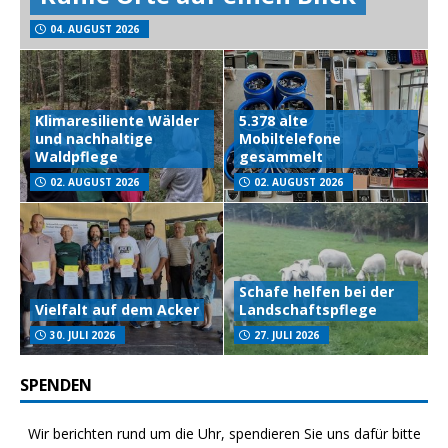
04. AUGUST 2026
Klimaresiliente Wälder
5.378 alte
und nachhaltige
Mobiltelefone
Waldpflege
gesammelt
02. AUGUST 2026
02. AUGUST 2026
Schafe helfen bei der
Vielfalt auf dem Acker
Landschaftspflege
30. JULI 2026
27. JULI 2026
SPENDEN
Wir berichten rund um die Uhr, spendieren Sie uns dafür bitte