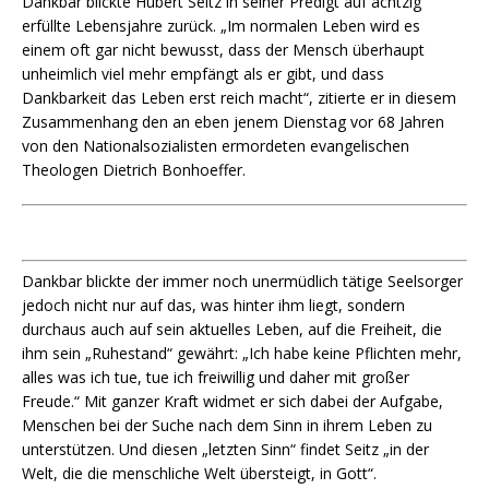
Dankbar blickte Hubert Seitz in seiner Predigt auf achtzig
erfüllte Lebensjahre zurück. „Im normalen Leben wird es
einem oft gar nicht bewusst, dass der Mensch überhaupt
unheimlich viel mehr empfängt als er gibt, und dass
Dankbarkeit das Leben erst reich macht“, zitierte er in diesem
Zusammenhang den an eben jenem Dienstag vor 68 Jahren
von den Nationalsozialisten ermordeten evangelischen
Theologen Dietrich Bonhoeffer.
Dankbar blickte der immer noch unermüdlich tätige Seelsorger
jedoch nicht nur auf das, was hinter ihm liegt, sondern
durchaus auch auf sein aktuelles Leben, auf die Freiheit, die
ihm sein „Ruhestand“ gewährt: „Ich habe keine Pflichten mehr,
alles was ich tue, tue ich freiwillig und daher mit großer
Freude.“ Mit ganzer Kraft widmet er sich dabei der Aufgabe,
Menschen bei der Suche nach dem Sinn in ihrem Leben zu
unterstützen. Und diesen „letzten Sinn“ findet Seitz „in der
Welt, die die menschliche Welt übersteigt, in Gott“.