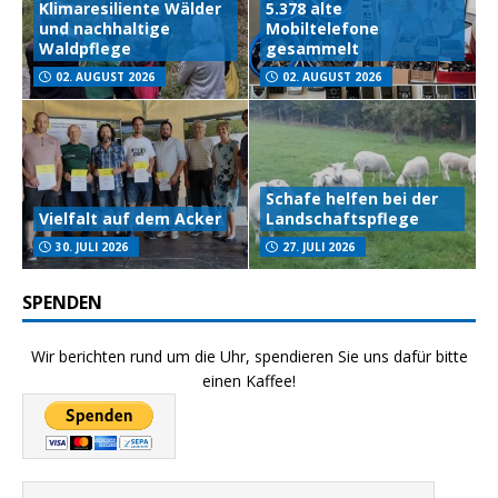
Klimaresiliente Wälder
5.378 alte
und nachhaltige
Mobiltelefone
Waldpflege
gesammelt
02. AUGUST 2026
02. AUGUST 2026
Schafe helfen bei der
Vielfalt auf dem Acker
Landschaftspflege
30. JULI 2026
27. JULI 2026
SPENDEN
Wir berichten rund um die Uhr, spendieren Sie uns dafür bitte
einen Kaffee!