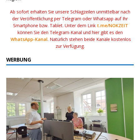
Ab sofort erhalten Sie unsere Schlagzeilen unmittelbar nach
der Veröffentlichung per Telegram oder Whatsapp auf Ihr
Smartphone bzw. Tablet. Unter dem Link
t.me/NOKZEIT
können Sie den Telegram-Kanal und hier gibt es den
WhatsApp-Kanal
. Natürlich stehen beide Kanäle kostenlos
zur Verfügung.
WERBUNG