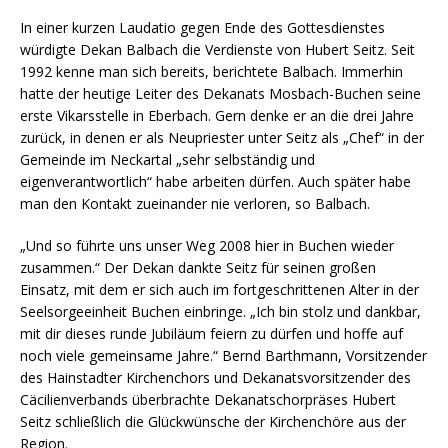
In einer kurzen Laudatio gegen Ende des Gottesdienstes
würdigte Dekan Balbach die Verdienste von Hubert Seitz. Seit
1992 kenne man sich bereits, berichtete Balbach. Immerhin
hatte der heutige Leiter des Dekanats Mosbach-Buchen seine
erste Vikarsstelle in Eberbach. Gern denke er an die drei Jahre
zurück, in denen er als Neupriester unter Seitz als „Chef“ in der
Gemeinde im Neckartal „sehr selbständig und
eigenverantwortlich“ habe arbeiten dürfen. Auch später habe
man den Kontakt zueinander nie verloren, so Balbach.
„Und so führte uns unser Weg 2008 hier in Buchen wieder
zusammen.“ Der Dekan dankte Seitz für seinen großen
Einsatz, mit dem er sich auch im fortgeschrittenen Alter in der
Seelsorgeeinheit Buchen einbringe. „Ich bin stolz und dankbar,
mit dir dieses runde Jubiläum feiern zu dürfen und hoffe auf
noch viele gemeinsame Jahre.“ Bernd Barthmann, Vorsitzender
des Hainstadter Kirchenchors und Dekanatsvorsitzender des
Cäcilienverbands überbrachte Dekanatschorpräses Hubert
Seitz schließlich die Glückwünsche der Kirchenchöre aus der
Region.