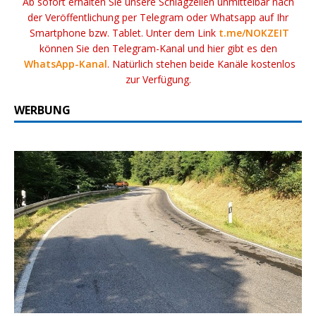
Ab sofort erhalten Sie unsere Schlagzeilen unmittelbar nach
der Veröffentlichung per Telegram oder Whatsapp auf Ihr
Smartphone bzw. Tablet. Unter dem Link
t.me/NOKZEIT
können Sie den Telegram-Kanal und hier gibt es den
WhatsApp-Kanal
. Natürlich stehen beide Kanäle kostenlos
zur Verfügung.
WERBUNG