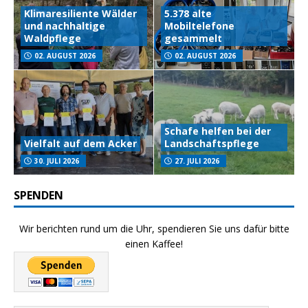
Klimaresiliente Wälder
5.378 alte
und nachhaltige
Mobiltelefone
Waldpflege
gesammelt
02. AUGUST 2026
02. AUGUST 2026
Schafe helfen bei der
Vielfalt auf dem Acker
Landschaftspflege
30. JULI 2026
27. JULI 2026
SPENDEN
Wir berichten rund um die Uhr, spendieren Sie uns dafür bitte
einen Kaffee!