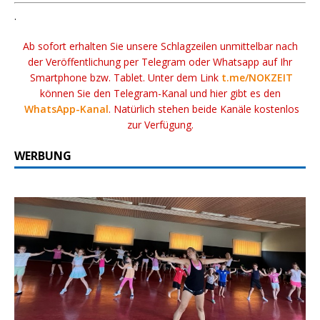
.
Ab sofort erhalten Sie unsere Schlagzeilen unmittelbar nach
der Veröffentlichung per Telegram oder Whatsapp auf Ihr
Smartphone bzw. Tablet. Unter dem Link
t.me/NOKZEIT
können Sie den Telegram-Kanal und hier gibt es den
WhatsApp-Kanal
. Natürlich stehen beide Kanäle kostenlos
zur Verfügung.
WERBUNG