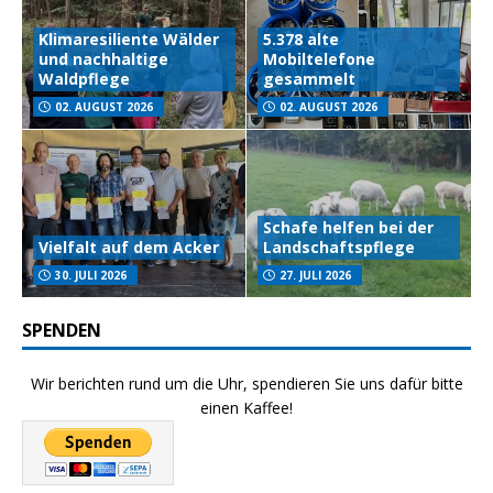
Klimaresiliente Wälder
5.378 alte
und nachhaltige
Mobiltelefone
Waldpflege
gesammelt
02. AUGUST 2026
02. AUGUST 2026
Schafe helfen bei der
Vielfalt auf dem Acker
Landschaftspflege
30. JULI 2026
27. JULI 2026
SPENDEN
Wir berichten rund um die Uhr, spendieren Sie uns dafür bitte
einen Kaffee!