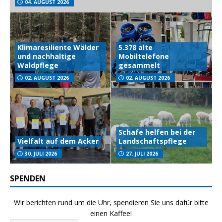
04. AUGUST 2026
Klimaresiliente Wälder
5.378 alte
und nachhaltige
Mobiltelefone
Waldpflege
gesammelt
02. AUGUST 2026
02. AUGUST 2026
Schafe helfen bei der
Vielfalt auf dem Acker
Landschaftspflege
30. JULI 2026
27. JULI 2026
SPENDEN
Wir berichten rund um die Uhr, spendieren Sie uns dafür bitte
einen Kaffee!